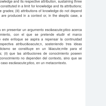
owledge and its respective attribution, sustaining three
constituted in a limit for knowledge and its attributions;
ve grades; (iii) attributions of knowledge do not depend
y are produced in a context or, in the skeptic case, a
ica en presentar un argumento esc&eacute;ptico acerca
imiento, con el que se pretende eludir el marco
sde este enfoque se aspira a repensar la continuidad
spectiva atribuci&oacute;n, sosteniendo tres ideas
ticismo se constituye en un l&iacute;mite para el
s; (ii) que las atribuciones de conocimiento poseen
de conocimiento no dependen del contexto, sino que se
l caso esc&eacute;ptico, en un metacontexto.