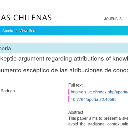
JOURNALS
Aporía
View Item
poría
keptic argument regarding attributions of know
gumento escéptico de las atribuciones de cono
Full text
 Rodrigo
http://ojs.uc.cl/index.php/aporia
10.7764/aporia.22.40565
Abstract
This paper aims to present a ske
avoid the traditional contextual