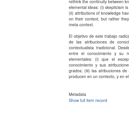
rethink the continuity between kn
elemental ideas: (i) skepticism is 
(ii) attributions of knowledge ha
on their context, but rather the
meta-context.
El objetivo de este trabajo rad
de las atribuciones de conoc
contextualista tradicional. De
entre el conocimiento y su re
elementales: (i) que el escep
conocimiento y sus atribucione
grados; (iii) las atribuciones 
producen en un contexto, y en e
Metadata
Show full item record