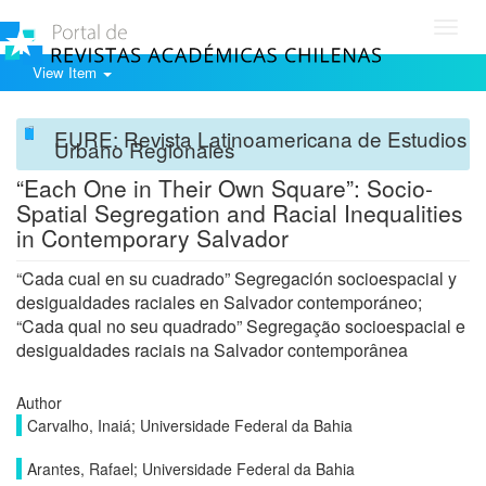
Toggl
navig
View Item
EURE: Revista Latinoamericana de Estudios
Urbano Regionales
“Each One in Their Own Square”: Socio-
Spatial Segregation and Racial Inequalities
in Contemporary Salvador
“Cada cual en su cuadrado” Segregación socioespacial y
desigualdades raciales en Salvador contemporáneo;
“Cada qual no seu quadrado” Segregação socioespacial e
desigualdades raciais na Salvador contemporânea
Author
Carvalho, Inaiá; Universidade Federal da Bahia
Arantes, Rafael; Universidade Federal da Bahia