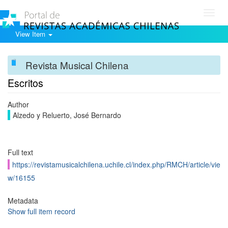
Toggl
navig
View Item
Revista Musical Chilena
Escritos
Author
Alzedo y Reluerto, José Bernardo
Full text
https://revistamusicalchilena.uchile.cl/index.php/RMCH/article/vie
w/16155
Metadata
Show full item record