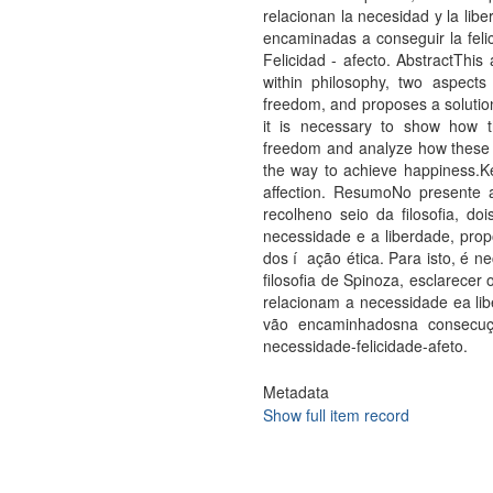
relacionan la necesidad y la lib
encaminadas a conseguir la felic
Felicidad - afecto. AbstractThis
within philosophy, two aspects
freedom, and proposes a solution 
it is necessary to show how 
freedom and analyze how these tw
the way to achieve happiness.K
affection. ResumoNo presente 
recolheno seio da filosofia, d
necessidade e a liberdade, pro
dos í ação ética. Para isto, é 
filosofia de Spinoza, esclarecer
relacionam a necessidade ea li
vão encaminhadosna consecução
necessidade-felicidade-afeto.
Metadata
Show full item record