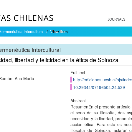
JOURNALS
Hermenéutica Intercultural
View Item
rmenéutica Intercultural
dad, libertad y felicidad en la ética de Spinoza
Full text
Román, Ana Marí­a
http://ediciones.ucsh.cl/ojs/inde
10.29344/07196504.24.539
Abstract
ResumenEn el presente artí­culo
el seno de su filosofí­a, dos a
necesidad y la libertad, proponi
acción ética. Para esto es nec
filosofí­a de Spinoza, aclarar