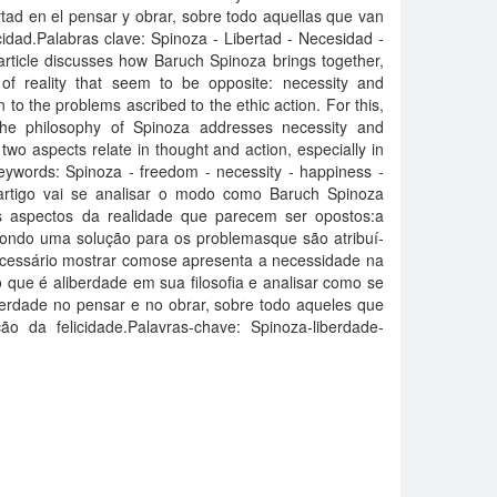
ertad en el pensar y obrar, sobre todo aquellas que van
idad.Palabras clave: Spinoza - Libertad - Necesidad -
 article discusses how Baruch Spinoza brings together,
 of reality that seem to be opposite: necessity and
to the problems ascribed to the ethic action. For this,
the philosophy of Spinoza addresses necessity and
o aspects relate in thought and action, especially in
eywords: Spinoza - freedom - necessity - happiness -
artigo vai se analisar o modo como Baruch Spinoza
ois aspectos da realidade que parecem ser opostos:a
pondo uma solução para os problemasque são atribuí­
necessário mostrar comose apresenta a necessidade na
 o que é aliberdade em sua filosofia e analisar como se
berdade no pensar e no obrar, sobre todo aqueles que
 da felicidade.Palavras-chave: Spinoza-liberdade-