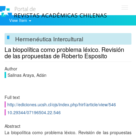
Toggl
navig
View Item
Hermenéutica Intercultural
La biopolí­tica como problema léxico. Revisión
de las propuestas de Roberto Esposito
Author
Salinas Araya, Adán
Full text
http://ediciones.ucsh.cl/ojs/index.php/hirf/article/view/546
10.29344/07196504.22.546
Abstract
La biopolí­tica como problema léxico. Revisión de las propuestas