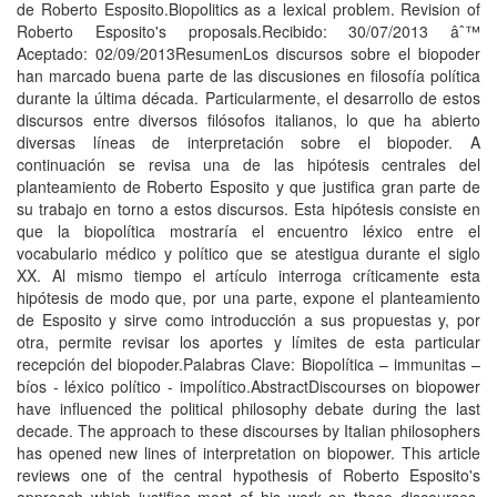
de Roberto Esposito.Biopolitics as a lexical problem. Revision of
Roberto Esposito's proposals.Recibido: 30/07/2013 âˆ™
Aceptado: 02/09/2013ResumenLos discursos sobre el biopoder
han marcado buena parte de las discu­siones en filosofí­a polí­tica
durante la última década. Particularmente, el desarrollo de estos
discursos entre diversos filósofos italianos, lo que ha abierto
diversas lí­neas de interpretación sobre el biopoder. A
continuación se revisa una de las hipótesis centrales del
planteamiento de Roberto Es­posito y que justifica gran parte de
su trabajo en torno a estos discursos. Esta hipótesis consiste en
que la biopolí­tica mostrarí­a el encuentro léxico entre el
vocabulario médico y polí­tico que se atestigua durante el siglo
XX. Al mismo tiempo el artí­culo interroga crí­ticamente esta
hipótesis de modo que, por una parte, expone el planteamiento
de Esposito y sirve como introducción a sus propuestas y, por
otra, permite revisar los aportes y lí­mites de esta particular
recepción del biopoder.Palabras Clave: Biopolí­tica – immunitas –
bí­os - léxico polí­tico - impolí­tico.AbstractDiscourses on biopower
have influenced the political philosophy debate during the last
decade. The approach to these discourses by Italian philo­sophers
has opened new lines of interpretation on biopower. This article
reviews one of the central hypothesis of Roberto Esposito's