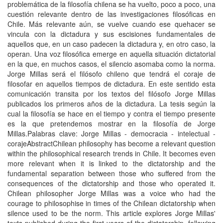
problemática de la filosofí­a chilena se ha vuelto, poco a poco, una
cuestión relevante dentro de las investigaciones filosóficas en
Chile. Más relevante aún, se vuelve cuando ese quehacer se
vincula con la dictadura y sus escisiones fundamentales de
aquellos que, en un caso padecen la dictadura y, en otro caso, la
operan. Una voz filosófica emerge en aque­lla situación dictatorial
en la que, en muchos casos, el silencio asomaba como la norma.
Jorge Millas será el filósofo chileno que tendrá el coraje de
filosofar en aquellos tiempos de dictadura. En este sentido esta
co­municación transita por los textos del filósofo Jorge Millas
publicados los primeros años de la dictadura. La tesis según la
cual la filosofí­a se hace en el tiempo y contra el tiempo presente
es la que pretendemos mostrar en la filosofí­a de Jorge
Millas.Palabras clave: Jorge Millas - democracia - intelectual -
corajeAbstractChilean philosophy has become a relevant question
within the philoso­phical research trends in Chile. It becomes even
more relevant when it is linked to the dictatorship and the
fundamental separation between those who suffered from the
consequences of the dictatorship and those who operated it.
Chilean philosopher Jorge Millas was a voice who had the
courage to philosophise in times of the Chilean dictatorship when
silence used to be the norm. This article explores Jorge Millas'