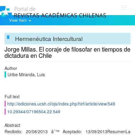
Toggl
navig
View Item
Hermenéutica Intercultural
Jorge Millas. El coraje de filosofar en tiempos de
dictadura en Chile
Author
Uribe Miranda, Luis
Full text
http://ediciones.ucsh.cl/ojs/index.php/hirf/article/view/549
10.29344/07196504.22.549
Abstract
Recibido: 20/08/2013 âˆ™ Aceptado: 13/09/2013ResumenLa