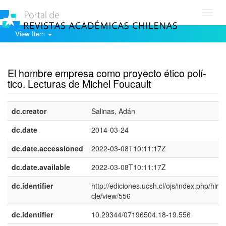
Toggl
navig
View Item
Show simple item record
El hombre empresa como proyecto ético polí­
tico. Lecturas de Michel Foucault
dc.creator
Salinas, Adán
dc.date
2014-03-24
dc.date.accessioned
2022-03-08T10:11:17Z
dc.date.available
2022-03-08T10:11:17Z
dc.identifier
http://ediciones.ucsh.cl/ojs/index.php/hirf/a
cle/view/556
dc.identifier
10.29344/07196504.18-19.556