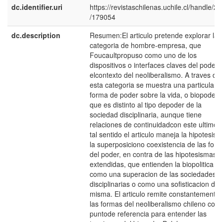
dc.identifier.uri
https://revistaschilenas.uchile.cl/handle/2
/179054
dc.description
Resumen:El articulo pretende explorar la
categoria de hombre-empresa, que
Foucaultpropuso como uno de los
dispositivos o interfaces claves del poder 
elcontexto del neoliberalismo. A traves de
esta categoria se muestra una particular
forma de poder sobre la vida, o biopoder,
que es distinto al tipo depoder de la
sociedad disciplinaria, aunque tiene
relaciones de continuidadcon este ultimo.
tal sentido el articulo maneja la hipotesis 
la superposiciono coexistencia de las for
del poder, en contra de las hipotesismas
extendidas, que entienden la biopolitica o
como una superacion de las sociedades
disciplinarias o como una sofisticacion de 
misma. El articulo remite constantemente
las formas del neoliberalismo chileno com
puntode referencia para entender las