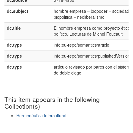
dc.source
0718-4980
dc.subject
hombre empresa – biopoder – sociedad –
biopolitica – neoliberalismo
dc.title
El hombre empresa como proyecto ético
polí­tico. Lecturas de Michel Foucault
dc.type
info:eu-repo/semantics/article
dc.type
info:eu-repo/semantics/publishedVersion
dc.type
artí­culo revisado por pares con el sistema
de doble ciego
This item appears in the following
Collection(s)
Hermenéutica Intercultural
Show simple item record