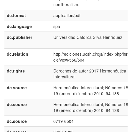
neoliberalism.
dc.format
application/pdf
dc.language
spa
dc.publisher
Universidad Católica Silva Henrí­quez
dc.relation
http://ediciones.ucsh.cl/ojs/index.php/hirf/a
cle/view/556/504
dc.rights
Derechos de autor 2017 Hermenéutica
Intercultural
dc.source
Hermenéutica Intercultural; Números 18 y
19 (enero-diciembre) 2010; 94-138
dc.source
Hermenéutica Intercultural; Números 18 y
19 (enero-diciembre) 2010; 94-138
dc.source
0719-6504