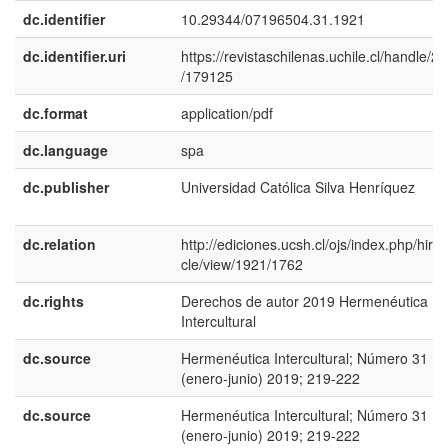
dc.identifier
10.29344/07196504.31.1921
dc.identifier.uri
https://revistaschilenas.uchile.cl/handle/2
/179125
dc.format
application/pdf
dc.language
spa
dc.publisher
Universidad Católica Silva Henrí­quez
dc.relation
http://ediciones.ucsh.cl/ojs/index.php/hirf/a
cle/view/1921/1762
dc.rights
Derechos de autor 2019 Hermenéutica
Intercultural
dc.source
Hermenéutica Intercultural; Número 31
(enero-junio) 2019; 219-222
dc.source
Hermenéutica Intercultural; Número 31
(enero-junio) 2019; 219-222