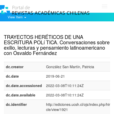
Toggl
navig
View Item
Show simple item record
TRAYECTOS HERÉTICOS DE UNA
ESCRITURA POLí TICA. Conversaciones sobre
exilio, lecturas y pensamiento latinoamericano
con Osvaldo Fernández
dc.creator
González San Martí­n, Patricia
dc.date
2019-06-21
dc.date.accessioned
2022-03-08T10:11:24Z
dc.date.available
2022-03-08T10:11:24Z
dc.identifier
http://ediciones.ucsh.cl/ojs/index.php/hirf/a
cle/view/1921