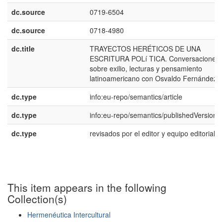
dc.source
0719-6504
dc.source
0718-4980
dc.title
TRAYECTOS HERÉTICOS DE UNA
ESCRITURA POLí TICA. Conversaciones
sobre exilio, lecturas y pensamiento
latinoamericano con Osvaldo Fernández
dc.type
info:eu-repo/semantics/article
dc.type
info:eu-repo/semantics/publishedVersion
dc.type
revisados por el editor y equipo editorial
This item appears in the following
Collection(s)
Hermenéutica Intercultural