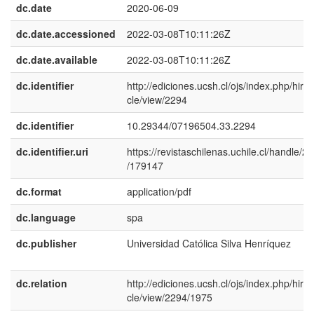
dc.date
2020-06-09
dc.date.accessioned
2022-03-08T10:11:26Z
dc.date.available
2022-03-08T10:11:26Z
dc.identifier
http://ediciones.ucsh.cl/ojs/index.php/hirf/a
cle/view/2294
dc.identifier
10.29344/07196504.33.2294
dc.identifier.uri
https://revistaschilenas.uchile.cl/handle/2
/179147
dc.format
application/pdf
dc.language
spa
dc.publisher
Universidad Católica Silva Henrí­quez
dc.relation
http://ediciones.ucsh.cl/ojs/index.php/hirf/a
cle/view/2294/1975