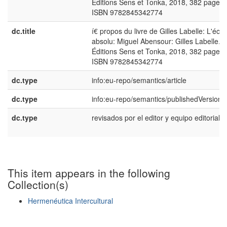
Éditions Sens et Tonka, 2018, 382 pages.
ISBN 9782845342774
dc.title
í€ propos du livre de Gilles Labelle: L'écar
absolu: Miguel Abensour: Gilles Labelle.
Éditions Sens et Tonka, 2018, 382 pages.
ISBN 9782845342774
dc.type
info:eu-repo/semantics/article
dc.type
info:eu-repo/semantics/publishedVersion
dc.type
revisados por el editor y equipo editorial
This item appears in the following
Collection(s)
Hermenéutica Intercultural
Show simple item record