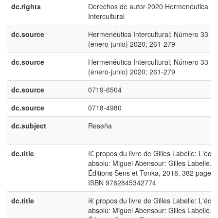
dc.rights
Derechos de autor 2020 Hermenéutica
Intercultural
dc.source
Hermenéutica Intercultural; Número 33
(enero-junio) 2020; 261-279
dc.source
Hermenéutica Intercultural; Número 33
(enero-junio) 2020; 261-279
dc.source
0719-6504
dc.source
0718-4980
dc.subject
Reseña
dc.title
í€ propos du livre de Gilles Labelle: L'écar
absolu: Miguel Abensour: Gilles Labelle.
Éditions Sens et Tonka, 2018, 382 pages.
ISBN 9782845342774
dc.title
í€ propos du livre de Gilles Labelle: L'écar
absolu: Miguel Abensour: Gilles Labelle.