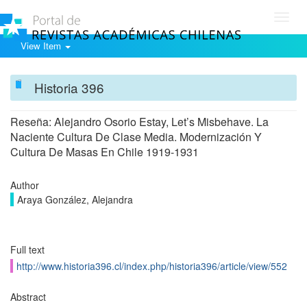
Toggl
navig
View Item
Historia 396
Reseña: Alejandro Osorio Estay, Let’s Misbehave. La
Naciente Cultura De Clase Media. Modernización Y
Cultura De Masas En Chile 1919-1931
Author
Araya González, Alejandra
Full text
http://www.historia396.cl/index.php/historia396/article/view/552
Abstract