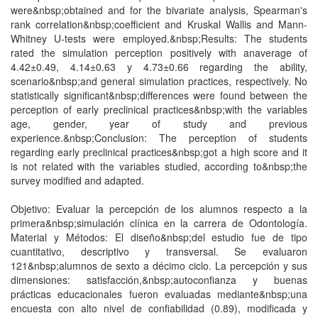
were&nbsp;obtained and for the bivariate analysis, Spearman's
rank correlation&nbsp;coefficient and Kruskal Wallis and Mann-
Whitney U-tests were employed.&nbsp;Results: The students
rated the simulation perception positively with anaverage of
4.42±0.49, 4.14±0.63 y 4.73±0.66 regarding the ability,
scenario&nbsp;and general simulation practices, respectively. No
statistically significant&nbsp;differences were found between the
perception of early preclinical practices&nbsp;with the variables
age, gender, year of study and previous
experience.&nbsp;Conclusion: The perception of students
regarding early preclinical practices&nbsp;got a high score and it
is not related with the variables studied, according to&nbsp;the
survey modified and adapted.
Objetivo: Evaluar la percepción de los alumnos respecto a la
primera&nbsp;simulación clínica en la carrera de Odontología.
Material y Métodos: El diseño&nbsp;del estudio fue de tipo
cuantitativo, descriptivo y transversal. Se evaluaron
121&nbsp;alumnos de sexto a décimo ciclo. La percepción y sus
dimensiones: satisfacción,&nbsp;autoconfianza y buenas
prácticas educacionales fueron evaluadas mediante&nbsp;una
encuesta con alto nivel de confiabilidad (0.89), modificada y