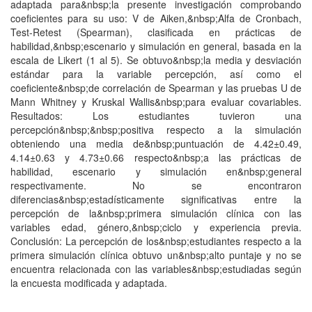
adaptada para&nbsp;la presente investigación comprobando
coeficientes para su uso: V de Aiken,&nbsp;Alfa de Cronbach,
Test-Retest (Spearman), clasificada en prácticas de
habilidad,&nbsp;escenario y simulación en general, basada en la
escala de Likert (1 al 5). Se obtuvo&nbsp;la media y desviación
estándar para la variable percepción, así como el
coeficiente&nbsp;de correlación de Spearman y las pruebas U de
Mann Whitney y Kruskal Wallis&nbsp;para evaluar covariables.
Resultados: Los estudiantes tuvieron una
percepción&nbsp;&nbsp;positiva respecto a la simulación
obteniendo una media de&nbsp;puntuación de 4.42±0.49,
4.14±0.63 y 4.73±0.66 respecto&nbsp;a las prácticas de
habilidad, escenario y simulación en&nbsp;general
respectivamente. No se encontraron
diferencias&nbsp;estadísticamente significativas entre la
percepción de la&nbsp;primera simulación clínica con las
variables edad, género,&nbsp;ciclo y experiencia previa.
Conclusión: La percepción de los&nbsp;estudiantes respecto a la
primera simulación clínica obtuvo un&nbsp;alto puntaje y no se
encuentra relacionada con las variables&nbsp;estudiadas según
la encuesta modificada y adaptada.