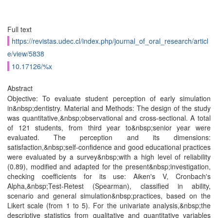
Full text
https://revistas.udec.cl/index.php/journal_of_oral_research/articl
e/view/5838
10.17126/%x
Abstract
Objective: To evaluate student perception of early simulation
in&nbsp;dentistry. Material and Methods: The design of the study
was quantitative,&nbsp;observational and cross-sectional. A total
of 121 students, from third year to&nbsp;senior year were
evaluated. The perception and its dimensions:
satisfaction,&nbsp;self-confidence and good educational practices
were evaluated by a survey&nbsp;with a high level of reliability
(0.89), modified and adapted for the present&nbsp;investigation,
checking coefficients for its use: Aiken's V, Cronbach's
Alpha,&nbsp;Test-Retest (Spearman), classified in ability,
scenario and general simulation&nbsp;practices, based on the
Likert scale (from 1 to 5). For the univariate analysis,&nbsp;the
descriptive statistics from qualitative and quantitative variables