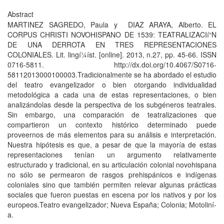
Abstract
MARTINEZ SAGREDO, Paula y DIAZ ARAYA, Alberto. EL
CORPUS CHRISTI NOVOHISPANO DE 1539: TEATRALIZACIí“N
DE UNA DERROTA EN TRES REPRESENTACIONES
COLONIALES. Lit. lingí¼í­st. [online]. 2013, n.27, pp. 45-66. ISSN
0716-5811. http://dx.doi.org/10.4067/S0716-
58112013000100003.Tradicionalmente se ha abordado el estudio
del teatro evangelizador o bien otorgando individualidad
metodológica a cada una de estas representaciones, o bien
analizándolas desde la perspectiva de los subgéneros teatrales.
Sin embargo, una comparación de teatralizaciones que
compartieron un contexto histórico determinado puede
proveernos de más elementos para su análisis e interpretación.
Nuestra hipótesis es que, a pesar de que la mayorí­a de estas
representaciones tení­an un argumento relativamente
estructurado y tradicional, en su articulación colonial novohispana
no sólo se permearon de rasgos prehispánicos e indí­genas
coloniales sino que también permiten relevar algunas prácticas
sociales que fueron puestas en escena por los nativos y por los
europeos.Teatro evangelizador; Nueva España; Colonia; Motoliní­
a.