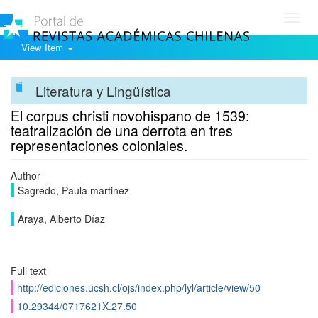
Toggl
navig
View Item
Literatura y Lingüística
El corpus christi novohispano de 1539:
teatralización de una derrota en tres
representaciones coloniales.
Author
Sagredo, Paula martinez
Araya, Alberto Dí­az
Full text
http://ediciones.ucsh.cl/ojs/index.php/lyl/article/view/50
10.29344/0717621X.27.50