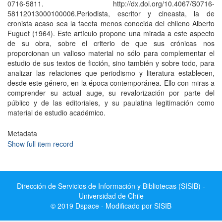
0716-5811. http://dx.doi.org/10.4067/S0716-
58112013000100006.Periodista, escritor y cineasta, la de
cronista acaso sea la faceta menos conocida del chileno Alberto
Fuguet (1964). Este artí­culo propone una mirada a este aspecto
de su obra, sobre el criterio de que sus crónicas nos
proporcionan un valioso material no sólo para complementar el
estudio de sus textos de ficción, sino también y sobre todo, para
analizar las relaciones que periodismo y literatura establecen,
desde este género, en la época contemporánea. Ello con miras a
comprender su actual auge, su revalorización por parte del
público y de las editoriales, y su paulatina legitimación como
material de estudio académico.
Metadata
Show full item record
Dirección de Servicios de Información y Bibliotecas (SISIB) -
Universidad de Chile
© 2019 Dspace - Modificado por SISIB