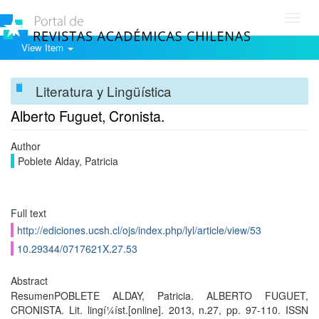
Toggl
navig
View Item
Literatura y Lingüística
Alberto Fuguet, Cronista.
Author
Poblete Alday, Patricia
Full text
http://ediciones.ucsh.cl/ojs/index.php/lyl/article/view/53
10.29344/0717621X.27.53
Abstract
ResumenPOBLETE ALDAY, Patricia. ALBERTO FUGUET,
CRONISTA. Lit. lingí¼í­st.[online]. 2013, n.27, pp. 97-110. ISSN