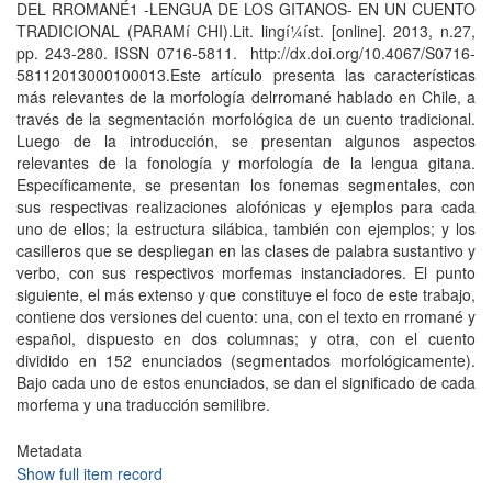
DEL RROMANÉ1 -LENGUA DE LOS GITANOS- EN UN CUENTO
TRADICIONAL (PARAMí CHI).Lit. lingí¼í­st. [online]. 2013, n.27,
pp. 243-280. ISSN 0716-5811. http://dx.doi.org/10.4067/S0716-
58112013000100013.Este artí­culo presenta las caracterí­sticas
más relevantes de la morfologí­a delrromané hablado en Chile, a
través de la segmentación morfológica de un cuento tradicional.
Luego de la introducción, se presentan algunos aspectos
relevantes de la fonologí­a y morfologí­a de la lengua gitana.
Especí­ficamente, se presentan los fonemas segmentales, con
sus respectivas realizaciones alofónicas y ejemplos para cada
uno de ellos; la estructura silábica, también con ejemplos; y los
casilleros que se despliegan en las clases de palabra sustantivo y
verbo, con sus respectivos morfemas instanciadores. El punto
siguiente, el más extenso y que constituye el foco de este trabajo,
contiene dos versiones del cuento: una, con el texto en rromané y
español, dispuesto en dos columnas; y otra, con el cuento
dividido en 152 enunciados (segmentados morfológicamente).
Bajo cada uno de estos enunciados, se dan el significado de cada
morfema y una traducción semilibre.
Metadata
Show full item record