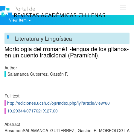
Toggl
navig
View Item
Literatura y Lingüística
Morfologí­a del rromané1 -lengua de los gitanos-
en un cuento tradicional (Paramí­chi).
Author
Salamanca Gutierrez, Gastón F.
Full text
http://ediciones.ucsh.cl/ojs/index.php/lyl/article/view/60
10.29344/0717621X.27.60
Abstract
ResumenSALAMANCA GUTIERREZ, Gastón F. MORFOLOGí A