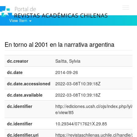
Toggl
navig
View Item
Show simple item record
En torno al 2001 en la narrativa argentina
dc.creator
Saí­tta, Sylvia
dc.date
2014-09-26
dc.date.accessioned
2022-03-08T10:39:18Z
dc.date.available
2022-03-08T10:39:18Z
dc.identifier
http://ediciones.ucsh.cl/ojs/index.php/lyl/art
e/view/85
dc.identifier
10.29344/0717621X.29.85
dc.identifier.uri
https://revistaschilenas.uchile.cl/handle/2