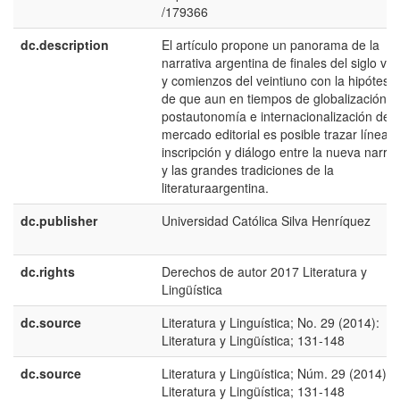
/179366
dc.description
El artí­culo propone un panorama de la
narrativa argentina de finales del siglo vei
y comienzos del veintiuno con la hipótesis
de que aun en tiempos de globalización,
postautonomí­a e internacionalización del
mercado editorial es posible trazar lí­neas
inscripción y diálogo entre la nueva narrat
y las grandes tradiciones de la
literaturaargentina.
dc.publisher
Universidad Católica Silva Henrí­quez
dc.rights
Derechos de autor 2017 Literatura y
Lingüística
dc.source
Literatura y Linguí­stica; No. 29 (2014):
Literatura y Lingüística; 131-148
dc.source
Literatura y Lingüística; Núm. 29 (2014):
Literatura y Lingüística; 131-148