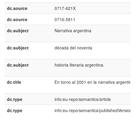
dc.source
0717-621X
dc.source
0716-5811
dc.subject
Narrativa argentina
dc.subject
década del noventa
dc.subject
historia literaria argentina.
dc.title
En torno al 2001 en la narrativa argentina
dc.type
info:eu-repo/semantics/article
dc.type
info:eu-repo/semantics/publishedVersion