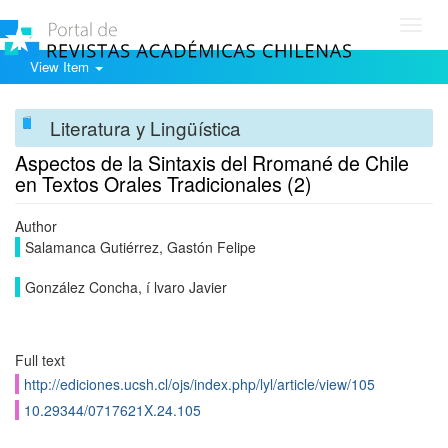
Toggl
navig
View Item
Literatura y Lingüística
Aspectos de la Sintaxis del Rromané de Chile
en Textos Orales Tradicionales (2)
Author
Salamanca Gutiérrez, Gastón Felipe
González Concha, í lvaro Javier
Full text
http://ediciones.ucsh.cl/ojs/index.php/lyl/article/view/105
10.29344/0717621X.24.105