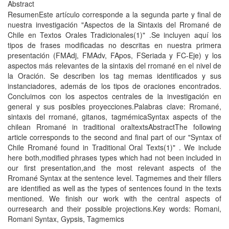
Abstract
ResumenEste artí­culo corresponde a la segunda parte y final de
nuestra investigación "Aspectos de la Sintaxis del Rromané de
Chile en Textos Orales Tradicionales(1)" .Se incluyen aquí­ los
tipos de frases modificadas no descritas en nuestra primera
presentación (FMAdj, FMAdv, FApos, FSeriada y FC-Eje) y los
aspectos más relevantes de la sintaxis del rromané en el nivel de
la Oración. Se describen los tag memas identificados y sus
instanciadores, además de los tipos de oraciones encontrados.
Concluimos con los aspectos centrales de la investigación en
general y sus posibles proyecciones.Palabras clave: Rromané,
sintaxis del rromané, gitanos, tagmémicaSyntax aspects of the
chilean Rromané in traditional oraltextsAbstractThe following
article corresponds to the second and final part of our "Syntax of
Chile Rromané found in Traditional Oral Texts(1)" . We include
here both,modified phrases types which had not been included in
our first presentation,and the most relevant aspects of the
Rromané Syntax at the sentence level. Tagmemes and their fillers
are identified as well as the types of sentences found in the texts
mentioned. We finish our work with the central aspects of
ourresearch and their possible projections.Key words: Romani,
Romani Syntax, Gypsis, Tagmemics