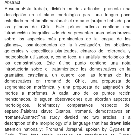
Abstract
ResumenEste trabajo, dividido en dos artí­culos, presenta una
descripción en el plano morfológico para una lengua poco
estudiada en el ámbito nacional: el rromané jorajané hablado por
los gitanos de Chile. Este primer artí­culo contiene una
introducción etnográfica –donde se presentan unas notas breves
sobre los aspectos más prominentes de la lengua de los
gitanos–, losantecedentes de la investigación, los objetivos
generales y especí­ficos planteados, elmarco de referencia y
metodologí­a utilizados, y, como foco, un análisis morfológico de
los demostrativos. Este último punto contiene una nota
introductoria sobre el tratamientode los demostrativos en la
gramática castellana, un cuadro con las formas de los
demostrativos en rromané de Chile, una propuesta de
segmentación morfémica, y una propuesta de asignación de
morfos a morfemas. A cada uno de los puntos recién
mencionados, le siguen observaciones que abordan aspectos
morfológicos, fonémicosy comparativos respecto del
español.Palabras clave: Gitanos, rromané, demostrativos en
rromané.AbstractThis study, divided into two articles, is a
description of the morphology of a language that has drawn little
attention nationally: Rromané Jorajané, spoken by Gypsies in