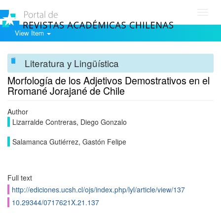
Toggl
navig
View Item
Literatura y Lingüística
Morfologí­a de los Adjetivos Demostrativos en el
Rromané Jorajané de Chile
Author
Lizarralde Contreras, Diego Gonzalo
Salamanca Gutiérrez, Gastón Felipe
Full text
http://ediciones.ucsh.cl/ojs/index.php/lyl/article/view/137
10.29344/0717621X.21.137