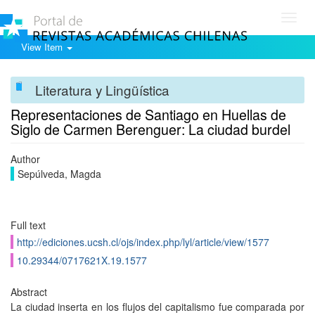
Toggl
navig
View Item
Literatura y Lingüística
Representaciones de Santiago en Huellas de
Siglo de Carmen Berenguer: La ciudad burdel
Author
Sepúlveda, Magda
Full text
http://ediciones.ucsh.cl/ojs/index.php/lyl/article/view/1577
10.29344/0717621X.19.1577
Abstract
La ciudad inserta en los flujos del capitalismo fue comparada por