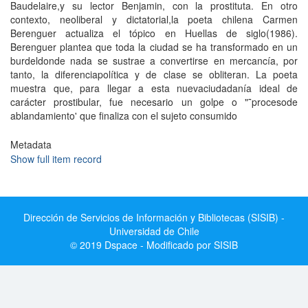
Baudelaire,y su lector Benjamin, con la prostituta. En otro
contexto, neoliberal y dictatorial,la poeta chilena Carmen
Berenguer actualiza el tópico en Huellas de siglo(1986).
Berenguer plantea que toda la ciudad se ha transformado en un
burdeldonde nada se sustrae a convertirse en mercancí­a, por
tanto, la diferenciapolí­tica y de clase se obliteran. La poeta
muestra que, para llegar a esta nuevaciudadaní­a ideal de
carácter prostibular, fue necesario un golpe o "˜procesode
ablandamiento' que finaliza con el sujeto consumido
Metadata
Show full item record
Dirección de Servicios de Información y Bibliotecas (SISIB) -
Universidad de Chile
© 2019 Dspace - Modificado por SISIB