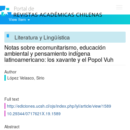
Toggl
navig
View Item
Literatura y Lingüística
Notas sobre ecomunitarismo, educación
ambiental y pensamiento indí­gena
latinoamericano: los xavante y el Popol Vuh
Author
López Velasco, Sirio
Full text
http://ediciones.ucsh.cl/ojs/index.php/lyl/article/view/1589
10.29344/0717621X.19.1589
Abstract