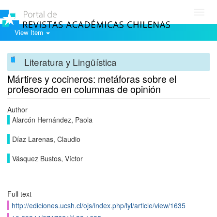
Toggl
navig
View Item
Literatura y Lingüística
Mártires y cocineros: metáforas sobre el
profesorado en columnas de opinión
Author
Alarcón Hernández, Paola
Dí­az Larenas, Claudio
Vásquez Bustos, Ví­ctor
Full text
http://ediciones.ucsh.cl/ojs/index.php/lyl/article/view/1635