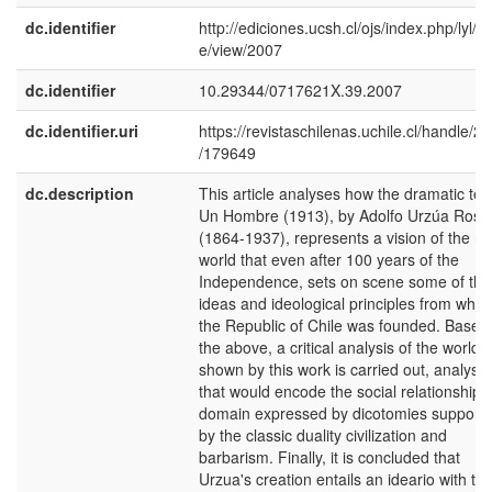
dc.identifier
http://ediciones.ucsh.cl/ojs/index.php/lyl/art
e/view/2007
dc.identifier
10.29344/0717621X.39.2007
dc.identifier.uri
https://revistaschilenas.uchile.cl/handle/2
/179649
dc.description
This article analyses how the dramatic tex
Un Hombre (1913), by Adolfo Urzúa Rosa
(1864-1937), represents a vision of the ru
world that even after 100 years of the
Independence, sets on scene some of the
ideas and ideological principles from whic
the Republic of Chile was founded. Base 
the above, a critical analysis of the world
shown by this work is carried out, analysis
that would encode the social relationships
domain expressed by dicotomies support
by the classic duality civilization and
barbarism. Finally, it is concluded that
Urzua's creation entails an ideario with th