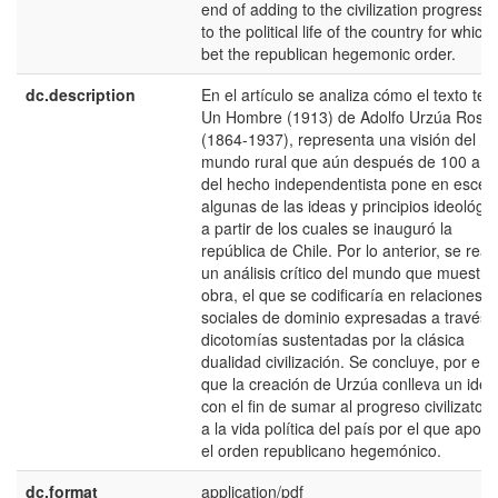
end of adding to the civilization progress 
to the political life of the country for which
bet the republican hegemonic order.
dc.description
En el artí­culo se analiza cómo el texto teat
Un Hombre (1913) de Adolfo Urzúa Rosa
(1864-1937), representa una visión del
mundo rural que aún después de 100 año
del hecho independentista pone en escen
algunas de las ideas y principios ideológi
a partir de los cuales se inauguró la
república de Chile. Por lo anterior, se real
un análisis crí­tico del mundo que muestra 
obra, el que se codificarí­a en relaciones
sociales de dominio expresadas a través 
dicotomí­as sustentadas por la clásica
dualidad civilización. Se concluye, por end
que la creación de Urzúa conlleva un idea
con el fin de sumar al progreso civilizatori
a la vida polí­tica del paí­s por el que apost
el orden republicano hegemónico.
dc.format
application/pdf