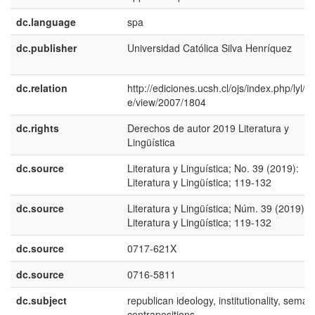
dc.language
spa
dc.publisher
Universidad Católica Silva Henrí­quez
dc.relation
http://ediciones.ucsh.cl/ojs/index.php/lyl/art
e/view/2007/1804
dc.rights
Derechos de autor 2019 Literatura y
Lingüística
dc.source
Literatura y Linguí­stica; No. 39 (2019):
Literatura y Lingüística; 119-132
dc.source
Literatura y Lingüística; Núm. 39 (2019):
Literatura y Lingüística; 119-132
dc.source
0717-621X
dc.source
0716-5811
dc.subject
republican ideology, institutionality, seman
contrapositions