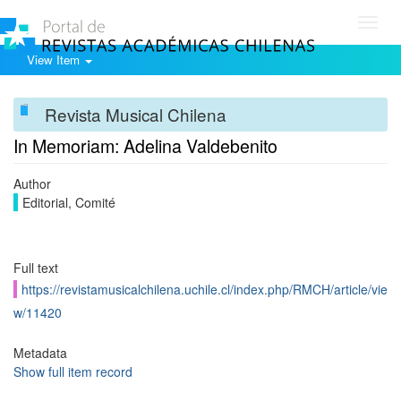
Toggl
navig
View Item
Revista Musical Chilena
In Memoriam: Adelina Valdebenito
Author
Editorial, Comité
Full text
https://revistamusicalchilena.uchile.cl/index.php/RMCH/article/vie
w/11420
Metadata
Show full item record