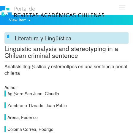
Toggl
navig
View Item
Literatura y Lingüística
Linguistic analysis and stereotyping in a
Chilean criminal sentence
Análisis lingí¼í­stico y estereotipos en una sentencia penal
chilena
Author
Agí¼ero San Juan, Claudio
Zambrano-Tiznado, Juan Pablo
Arena, Federico
Coloma Correa, Rodrigo