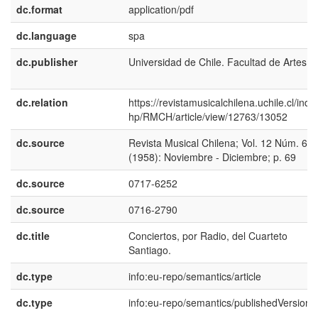
dc.format
application/pdf
dc.language
spa
dc.publisher
Universidad de Chile. Facultad de Artes
dc.relation
https://revistamusicalchilena.uchile.cl/inde
hp/RMCH/article/view/12763/13052
dc.source
Revista Musical Chilena; Vol. 12 Núm. 62
(1958): Noviembre - Diciembre; p. 69
dc.source
0717-6252
dc.source
0716-2790
dc.title
Conciertos, por Radio, del Cuarteto
Santiago.
dc.type
info:eu-repo/semantics/article
dc.type
info:eu-repo/semantics/publishedVersion