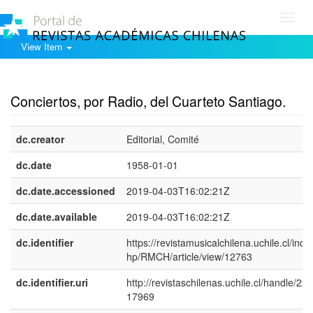
Toggl
navig
View Item
Show simple item record
Conciertos, por Radio, del Cuarteto Santiago.
dc.creator
Editorial, Comité
dc.date
1958-01-01
dc.date.accessioned
2019-04-03T16:02:21Z
dc.date.available
2019-04-03T16:02:21Z
dc.identifier
https://revistamusicalchilena.uchile.cl/inde
hp/RMCH/article/view/12763
dc.identifier.uri
http://revistaschilenas.uchile.cl/handle/225
17969