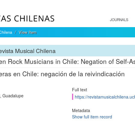
JOURNALS
Chilena
View Item
vista Musical Chilena
 Rock Musicians in Chile: Negation of Self-A
ras en Chile: negación de la reivindicación
Full text
, Guadalupe
https://revistamusicalchilena.u
Metadata
Show full item record