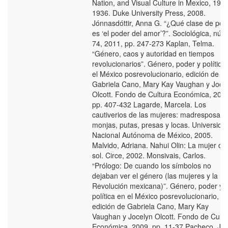
Nation, and Visual Culture in Mexico, 191
1936. Duke University Press, 2008.
Jónnasdóttir, Anna G. “¿Qué clase de pod
es ‘el poder del amor’?”. Sociológica, núm
74, 2011, pp. 247-273 Kaplan, Telma.
“Género, caos y autoridad en tiempos
revolucionarios”. Género, poder y política
el México posrevolucionario, edición de
Gabriela Cano, Mary Kay Vaughan y Joce
Olcott. Fondo de Cultura Económica, 200
pp. 407-432 Lagarde, Marcela. Los
cautiverios de las mujeres: madresposas,
monjas, putas, presas y locas. Universida
Nacional Autónoma de México, 2005.
Malvido, Adriana. Nahui Olin: La mujer del
sol. Circe, 2002. Monsivais, Carlos.
“Prólogo: De cuando los símbolos no
dejaban ver el género (las mujeres y la
Revolución mexicana)”. Género, poder y
política en el México posrevolucionario,
edición de Gabriela Cano, Mary Kay
Vaughan y Jocelyn Olcott. Fondo de Cultu
Económica, 2009, pp. 11-37 Pacheco, Jo