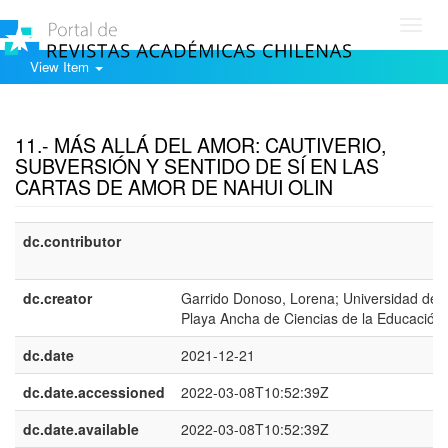
Toggl
navig
View Item
Show simple item record
11.- MÁS ALLÁ DEL AMOR: CAUTIVERIO,
SUBVERSIÓN Y SENTIDO DE SÍ EN LAS
CARTAS DE AMOR DE NAHUI OLIN
dc.contributor
dc.creator
Garrido Donoso, Lorena; Universidad de
Playa Ancha de Ciencias de la Educación.
dc.date
2021-12-21
dc.date.accessioned
2022-03-08T10:52:39Z
dc.date.available
2022-03-08T10:52:39Z