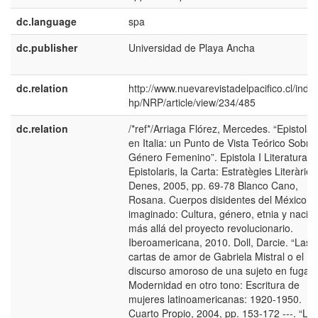
dc.language
spa
dc.publisher
Universidad de Playa Ancha
dc.relation
http://www.nuevarevistadelpacifico.cl/inde
hp/NRP/article/view/234/485
dc.relation
/*ref*/Arriaga Flórez, Mercedes. “Epistolar
en Italia: un Punto de Vista Teórico Sobre
Género Femenino”. Epistola I Literatura:
Epistolaris, la Carta: Estratègies Literàries
Denes, 2005, pp. 69-78 Blanco Cano,
Rosana. Cuerpos disidentes del México
imaginado: Cultura, género, etnia y nació
más allá del proyecto revolucionario.
Iberoamericana, 2010. Doll, Darcie. “Las
cartas de amor de Gabriela Mistral o el
discurso amoroso de una sujeto en fuga”.
Modernidad en otro tono: Escritura de
mujeres latinoamericanas: 1920-1950.
Cuarto Propio, 2004, pp. 153-172 ---. “La