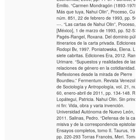
Emilio. “Carmen Mondragón (1893-1978).
Más que tuya, Nahui Olin”, Proceso, Cultu
núm. 851, 22 de febrero de 1993, pp. 50-
---. “Las cartas de Nahui Olin”, Proceso,
[México], 1 de marzo de 1993, pp. 52-53.
Pagés-Rangel, Roxana. Del dominio públi
itinerarios de la carta privada. Ediciones
Rodopi Bv, 1997. Poniatowska, Elena. Las
siete cabritas. Ediciones Era, 2012. Ramal
Urimare. “Supuestos y realidades de las
relaciones de género en la cotidianidad.
Reflexiones desde la mirada de Pierre
Bourdieu.” Fermentum. Revista Venezola
de Sociología y Antropología, vol. 21, núm
60, enero-abril de 2011, pp. 134-148. Ro
Lopátegui, Patricia. Nahui Olin. Sin princip
ni fin: Vida, obra y varia invención.
Universidad Autónoma de Nuevo León,
2011. Salinas, Pedro. “Defensa de la cart
misiva y de la correspondencia epistolar”.
Ensayos completos, tomo II. Taurus, 1981
pp. 220-293 Torras Francès, Meri. Toma