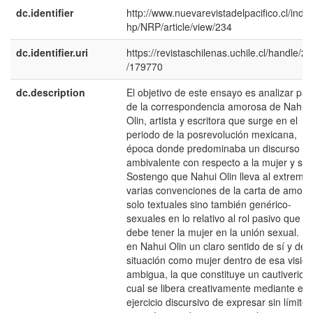
dc.identifier
http://www.nuevarevistadelpacifico.cl/inde
hp/NRP/article/view/234
dc.identifier.uri
https://revistaschilenas.uchile.cl/handle/2
/179770
dc.description
El objetivo de este ensayo es analizar par
de la correspondencia amorosa de Nahui
Olin, artista y escritora que surge en el
periodo de la posrevolución mexicana,
época donde predominaba un discurso
ambivalente con respecto a la mujer y su r
Sostengo que Nahui Olin lleva al extremo
varias convenciones de la carta de amor, 
solo textuales sino también genérico-
sexuales en lo relativo al rol pasivo que
debe tener la mujer en la unión sexual. H
en Nahui Olin un claro sentido de sí y de 
situación como mujer dentro de esa visión
ambigua, la que constituye un cautiverio d
cual se libera creativamente mediante el
ejercicio discursivo de expresar sin límites