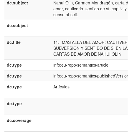
dc.subject
Nahui Olin, Carmen Mondragón, carta de
amor, cautiverio, sentido de sí; captivity,
sense of self.
dc.subject
dc.title
11.- MÁS ALLÁ DEL AMOR: CAUTIVERIO
SUBVERSIÓN Y SENTIDO DE SÍ EN LAS
CARTAS DE AMOR DE NAHUI OLIN
dc.type
info:eu-repo/semantics/article
dc.type
info:eu-repo/semantics/publishedVersion
dc.type
Artículos
dc.type
dc.coverage