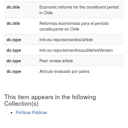
dc.title
Economic reforms for the constituent period
e
in Chile
dc.title
Reformas económicas para el período
e
constituyente en Chile
dc.type
info:eu-repo/semantics/article
dc.type
info:eu-repo/semantics/publishedVersion
dc.type
Peer review article
e
dc.type
Artículo evaluado por pares
e
This item appears in the following
Collection(s)
Políticas Públicas
Show simple item record