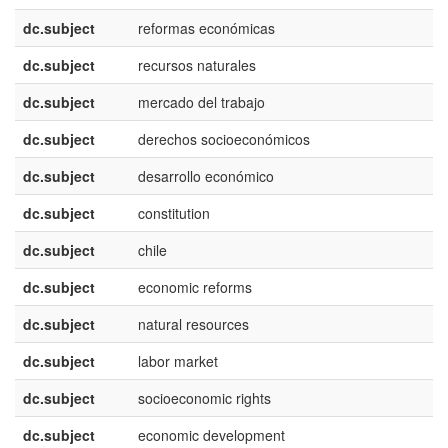
dc.subject
reformas económicas
e
dc.subject
recursos naturales
e
dc.subject
mercado del trabajo
e
dc.subject
derechos socioeconómicos
e
dc.subject
desarrollo económico
e
dc.subject
constitution
e
dc.subject
chile
e
dc.subject
economic reforms
e
dc.subject
natural resources
e
dc.subject
labor market
e
dc.subject
socioeconomic rights
e
dc.subject
economic development
e