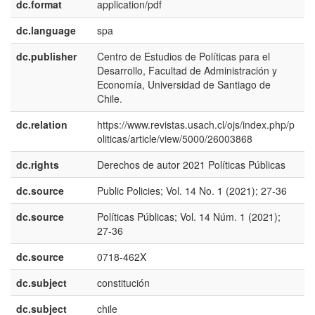
dc.format
application/pdf
dc.language
spa
dc.publisher
Centro de Estudios de Políticas para el
e
Desarrollo, Facultad de Administración y
Economía, Universidad de Santiago de
Chile.
dc.relation
https://www.revistas.usach.cl/ojs/index.php/p
oliticas/article/view/5000/26003868
dc.rights
Derechos de autor 2021 Políticas Públicas
e
dc.source
Public Policies; Vol. 14 No. 1 (2021); 27-36
e
dc.source
Políticas Públicas; Vol. 14 Núm. 1 (2021);
e
27-36
dc.source
0718-462X
dc.subject
constitución
e
dc.subject
chile
e