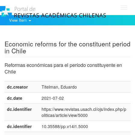
Toggl
navig
View Item
Show simple item record
Economic reforms for the constituent period
in Chile
Reformas económicas para el período constituyente en
Chile
dc.creator
Titelman, Eduardo
e
dc.date
2021-07-02
dc.identifier
https://www.revistas.usach.cl/ojs/index.php/p
oliticas/article/view/5000
dc.identifier
10.35588/pp.v14i1.5000