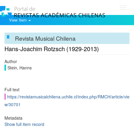
Toggl
navig
View Item
Revista Musical Chilena
Hans-Joachim Rotzsch (1929-2013)
Author
Stein, Hanns
Full text
https://revistamusicalchilena.uchile.cl/index.php/RMCH/article/vie
w/30701
Metadata
Show full item record