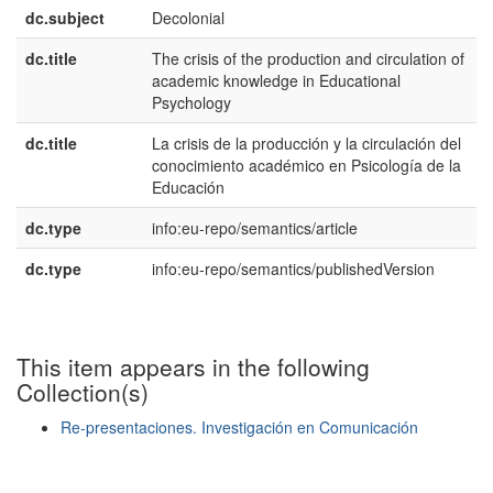
dc.subject
Decolonial
e
dc.title
The crisis of the production and circulation of
e
academic knowledge in Educational
Psychology
dc.title
La crisis de la producción y la circulación del
e
conocimiento académico en Psicología de la
Educación
dc.type
info:eu-repo/semantics/article
dc.type
info:eu-repo/semantics/publishedVersion
This item appears in the following
Collection(s)
Re-presentaciones. Investigación en Comunicación
Show simple item record