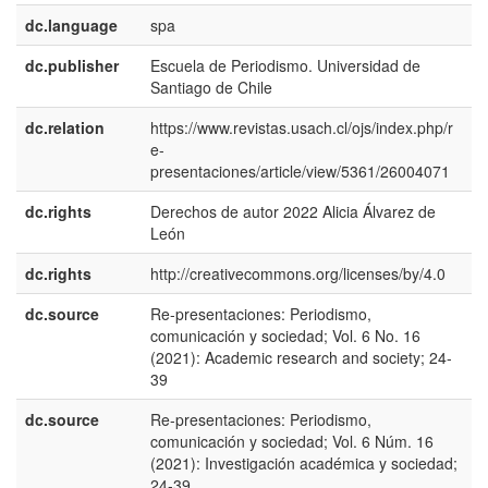
dc.language
spa
dc.publisher
Escuela de Periodismo. Universidad de
e
Santiago de Chile
dc.relation
https://www.revistas.usach.cl/ojs/index.php/r
e-
presentaciones/article/view/5361/26004071
dc.rights
Derechos de autor 2022 Alicia Álvarez de
e
León
dc.rights
http://creativecommons.org/licenses/by/4.0
e
dc.source
Re-presentaciones: Periodismo,
e
comunicación y sociedad; Vol. 6 No. 16
(2021): Academic research and society; 24-
39
dc.source
Re-presentaciones: Periodismo,
e
comunicación y sociedad; Vol. 6 Núm. 16
(2021): Investigación académica y sociedad;
24-39