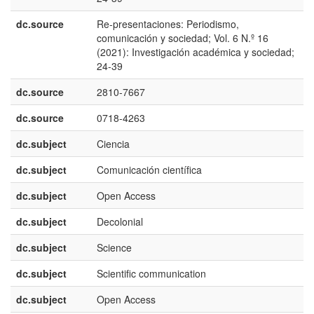
dc.source
Re-presentaciones: Periodismo,
p
comunicación y sociedad; Vol. 6 N.º 16
P
(2021): Investigación académica y sociedad;
24-39
dc.source
2810-7667
dc.source
0718-4263
dc.subject
Ciencia
e
dc.subject
Comunicación científica
e
dc.subject
Open Access
e
dc.subject
Decolonial
e
dc.subject
Science
e
dc.subject
Scientific communication
e
dc.subject
Open Access
e