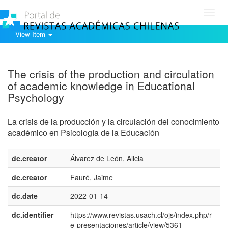
Toggl
navig
View Item
Show simple item record
The crisis of the production and circulation
of academic knowledge in Educational
Psychology
La crisis de la producción y la circulación del conocimiento
académico en Psicología de la Educación
dc.creator
Álvarez de León, Alicia
e
dc.creator
Fauré, Jaime
e
dc.date
2022-01-14
dc.identifier
https://www.revistas.usach.cl/ojs/index.php/r
e-presentaciones/article/view/5361