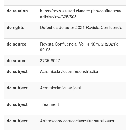
E
dc.relation
https://revistas.udd.cl/index.php/confluencia/
article/view/625/565
dc.rights
Derechos de autor 2021 Revista Confluencia
e
E
dc.source
Revista Confluencia; Vol. 4 Núm. 2 (2021);
e
92-95
E
dc.source
2735-6027
dc.subject
Acromioclavicular reconstruction
e
E
dc.subject
Acromioclavicular joint
e
E
dc.subject
Treatment
e
E
dc.subject
Arthroscopy coracoclavicular stabilization
e
E