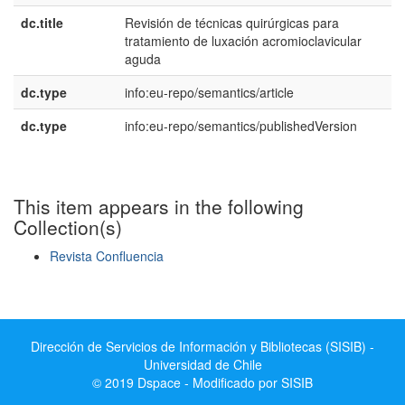
dc.title
Revisión de técnicas quirúrgicas para
e
tratamiento de luxación acromioclavicular
E
aguda
dc.type
info:eu-repo/semantics/article
dc.type
info:eu-repo/semantics/publishedVersion
This item appears in the following
Collection(s)
Revista Confluencia
Show simple item record
Dirección de Servicios de Información y Bibliotecas (SISIB) -
Universidad de Chile
© 2019 Dspace - Modificado por SISIB