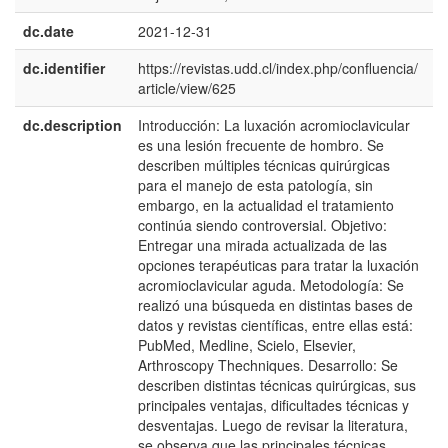
dc.date
2021-12-31
dc.identifier
https://revistas.udd.cl/index.php/confluencia/
article/view/625
dc.description
Introducción: La luxación acromioclavicular
e
es una lesión frecuente de hombro. Se
E
describen múltiples técnicas quirúrgicas
para el manejo de esta patología, sin
embargo, en la actualidad el tratamiento
continúa siendo controversial. Objetivo:
Entregar una mirada actualizada de las
opciones terapéuticas para tratar la luxación
acromioclavicular aguda. Metodología: Se
realizó una búsqueda en distintas bases de
datos y revistas científicas, entre ellas está:
PubMed, Medline, Scielo, Elsevier,
Arthroscopy Thechniques. Desarrollo: Se
describen distintas técnicas quirúrgicas, sus
principales ventajas, dificultades técnicas y
desventajas. Luego de revisar la literatura,
se observa que las principales técnicas