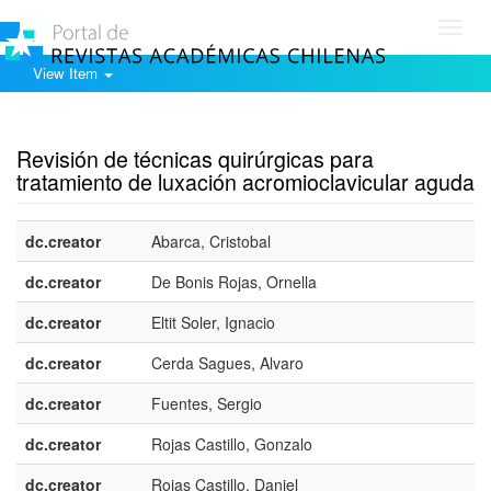
Toggl
navig
View Item
Show simple item record
Revisión de técnicas quirúrgicas para
tratamiento de luxación acromioclavicular aguda
dc.creator
Abarca, Cristobal
dc.creator
De Bonis Rojas, Ornella
dc.creator
Eltit Soler, Ignacio
dc.creator
Cerda Sagues, Alvaro
dc.creator
Fuentes, Sergio
dc.creator
Rojas Castillo, Gonzalo
dc.creator
Rojas Castillo, Daniel