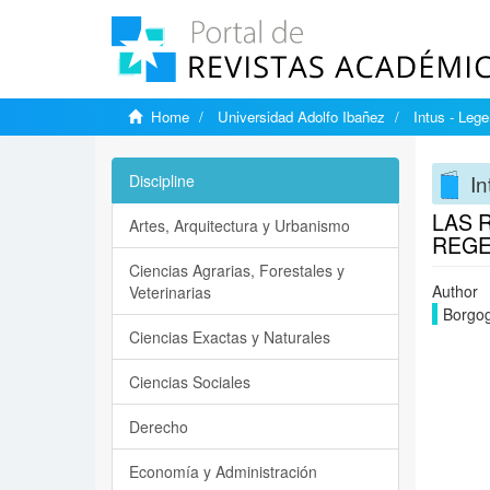
Home
Universidad Adolfo Ibañez
Intus - Lege
In
Discipline
LAS 
Artes, Arquitectura y Urbanismo
REGE
Ciencias Agrarias, Forestales y
Author
Veterinarias
Borgog
Ciencias Exactas y Naturales
Ciencias Sociales
Derecho
Economía y Administración