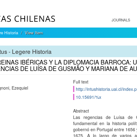
JOURNALS
re Historia
View Item
tus - Legere Historia
REINAS IBÉRICAS Y LA DIPLOMACIA BARROCA: 
NCIAS DE LUÍSA DE GUSMÃO Y MARIANA DE AU
Full text
noni, Ezequiel
http://intushistoria.uai.cl/index.
10.15691/%x
Abstract
Las regencias de Luísa de 
fundamental en la historia polí
gobernó en Portugal entre 1656 
1675. A lo largo de varios 