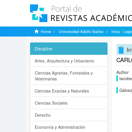
Home
Universidad Adolfo Ibañez
Intus - Lege
In
Discipline
CARL
Artes, Arquitectura y Urbanismo
Author
Ciencias Agrarias, Forestales y
Iacobel
Veterinarias
Gálvez
Ciencias Exactas y Naturales
Ciencias Sociales
Derecho
Economía y Administración