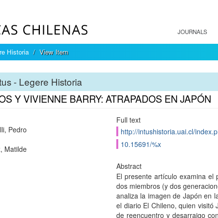
JOURNALS
re Historia
View Item
tus - Legere Historia
OS Y VIVIENNE BARRY: ATRAPADOS EN JAPÓN
Full text
li, Pedro
http://intushistoria.uai.cl/index.
10.15691/%x
, Matilde
Abstract
El presente artículo examina el
dos miembros (y dos generaciones
analiza la imagen de Japón en la 
el diario El Chileno, quien visit
de reencuentro y desarraigo con 