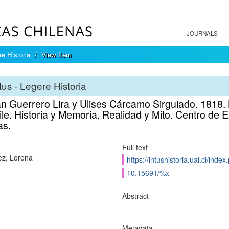
JOURNALS
re Historia
View Item
tus - Legere Historia
ián Guerrero Lira y Ulises Cárcamo Sirguiado. 1818
le. Historia y Memoria, Realidad y Mito. Centro de 
as.
Full text
z, Lorena
https://intushistoria.uai.cl/index
10.15691/%x
Abstract
Metadata