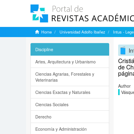
Home
Universidad Adolfo Ibañez
Intus - Lege
In
Discipline
Crist
Artes, Arquitectura y Urbanismo
de Chi
págin
Ciencias Agrarias, Forestales y
Veterinarias
Author
Ciencias Exactas y Naturales
Vásque
Ciencias Sociales
Derecho
Economía y Administración