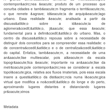
contempor&acirc;nea &eacute; produto de um processo que
conurba cidades e tamb&eacute;m fragmenta o territ&oacute;rio,
o que remete &agrave; id&eacute;ia de arquip&eacute;lago
urbano. Essa realidade &eacute; analisada a partir da
discuss&atilde;o sobre a id&eacute;ia de
aglomera&ccedil;&atilde;o, j&aacute; que essa &eacute;
fundamental para a defini&ccedil;&atilde;o do urbano. Mas, o
centro da discuss&atilde;o repousa sobre a necessidade de
distinguir dois conceitos para se compreender essa realidade: o
de concentra&ccedil;&atilde;o e o de centraliza&ccedil;&atilde;o
do capital. Enfatiza, tamb&eacute;m, a necessidade de uma
an&aacute;lise multiescalar, pois al&eacute;m da escala
topogr&aacute;fica &eacute; importante na an&aacute;lise da
metr&oacute;pole contempor&acirc;nea se considerar a escala
topol&oacute;gica, relativa aos fluxos imateriais, pois essa escala
insere a quest&atilde;o da dist&acirc;ncia numa l&oacute;gica
virtual que modifica a no&ccedil;&atilde;o do longe e do perto,
aproximando lugares distantes e distanciando lugares
pr&oacute;ximos
Metadata