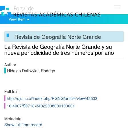
Toggl
navig
View Item
Revista de Geografía Norte Grande
La Revista de Geografía Norte Grande y su
nueva periodicidad de tres números por año
Author
Hidalgo Dattwyler, Rodrigo
Full text
http://ojs.uc.cl/index.php/RGNG/article/view/42533
10.4067/S0718-34022008000100001
Metadata
Show full item record