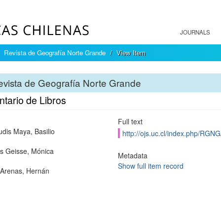
JOURNALS
Revista de Geografía Norte Grande
View Item
vista de Geografía Norte Grande
tario de Libros
Full text
dis Maya, Basilio
http://ojs.uc.cl/index.php/RGNG
 Geisse, Mónica
Metadata
Show full item record
 Arenas, Hernán