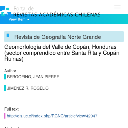
Toggl
navig
View Item
Revista de Geografía Norte Grande
Geomorfología del Valle de Copán, Honduras
(sector comprendido entre Santa Rita y Copán
Ruinas)
Author
BERGOEING, JEAN PIERRE
JIMENEZ R, ROGELlO
Full text
http://ojs.uc.cl/index.php/RGNG/article/view/42947