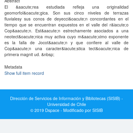
Abstract
El &aacute;rea estudiada refleja una originalidad
geomorfol&oacute;gica. Son sus cinco niveles de terrazas
fluvialesy sus conos de deyecci&oacute;n concordantes en el
tiempo que se encuentran expuestos en el valle del r&iacute;o
Cop&aacute;n. Est&aacute;n estrechamente asociados a una
neotect&oacute;nica muy activa cuyo m&aacute;ximo exponente
es la falla de Jocot&aacute;n y que confiere al valle de
Cop&aacute;n una caracter&iacute;stica tect&oacute;nica de
primera magnit ud. &nbsp;
Metadata
Show full item record
Dirección de Servicios de Información y Bibliotecas (SISIB) -
Universidad de Chile
© 2019 Dspace - Modificado por SISIB