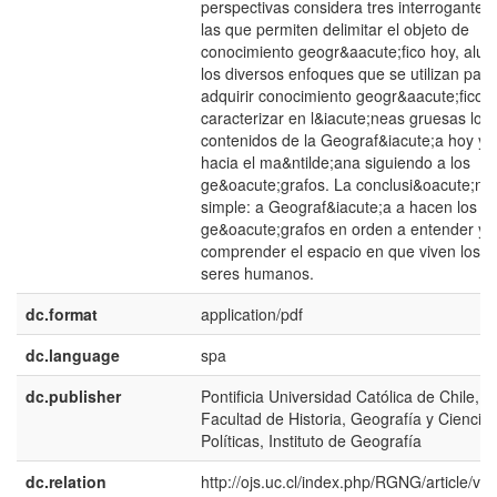
perspectivas considera tres interrogantes,
las que permiten delimitar el objeto de
conocimiento geogr&aacute;fico hoy, aludi
los diversos enfoques que se utilizan para
adquirir conocimiento geogr&aacute;fico y
caracterizar en l&iacute;neas gruesas los
contenidos de la Geograf&iacute;a hoy y
hacia el ma&ntilde;ana siguiendo a los
ge&oacute;grafos. La conclusi&oacute;n 
simple: a Geograf&iacute;a a hacen los
ge&oacute;grafos en orden a entender y
comprender el espacio en que viven los
seres humanos.
dc.format
application/pdf
dc.language
spa
dc.publisher
Pontificia Universidad Católica de Chile,
Facultad de Historia, Geografía y Ciencia
Políticas, Instituto de Geografía
dc.relation
http://ojs.uc.cl/index.php/RGNG/article/vie