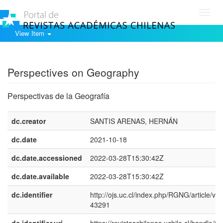
Toggl
navig
View Item
Show simple item record
Perspectives on Geography
Perspectivas de la Geografía
dc.creator
SANTIS ARENAS, HERNÁN
dc.date
2021-10-18
dc.date.accessioned
2022-03-28T15:30:42Z
dc.date.available
2022-03-28T15:30:42Z
dc.identifier
http://ojs.uc.cl/index.php/RGNG/article/vie
43291