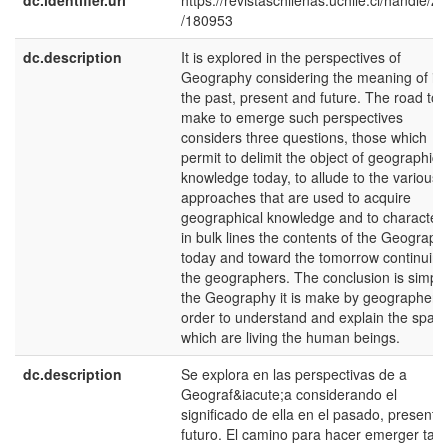
dc.identifier.uri
https://revistaschilenas.uchile.cl/handle/2
/180953
dc.description
It is explored in the perspectives of
Geography considering the meaning of it i
the past, present and future. The road to
make to emerge such perspectives
considers three questions, those which
permit to delimit the object of geographica
knowledge today, to allude to the various
approaches that are used to acquire
geographical knowledge and to characteri
in bulk lines the contents of the Geograph
today and toward the tomorrow continuing
the geographers. The conclusion is simple
the Geography it is make by geographers 
order to understand and explain the space
which are living the human beings.
dc.description
Se explora en las perspectivas de a
Geograf&iacute;a considerando el
significado de ella en el pasado, presente
futuro. El camino para hacer emerger tale