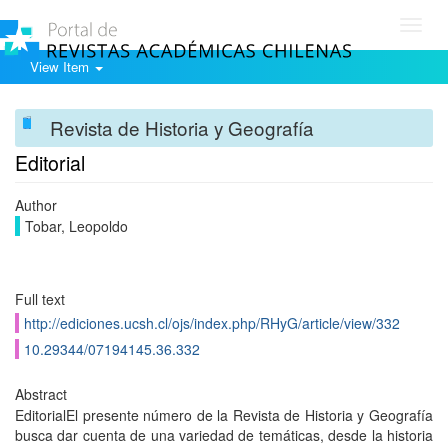
Toggl
navig
View Item
Revista de Historia y Geografía
Editorial
Author
Tobar, Leopoldo
Full text
http://ediciones.ucsh.cl/ojs/index.php/RHyG/article/view/332
10.29344/07194145.36.332
Abstract
EditorialEl presente número de la Revista de Historia y Geografí­a
busca dar cuenta de una variedad de temáticas, desde la historia