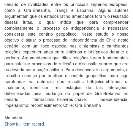
cenário de rivalidades entre os principais impérios europeus,
como a Grã-Bretanha, França e Espanha. Alguns autores
argumentam que os estados latino-americanos foram o resultado
dessas lutas, o qual indica que para compreender
completamente o processo de independência é necessário
considerar este cenário geopolí­tico. Neste estudo o nosso
objetivo é situar o processo de independência do Chile neste
cenário, com um foco especial nas diní¢micas e cambiantes
relações experimentadas entre chilenos e brití¢nicos durante o
perí­odo. Argumentamos que ditas relações foram fundamentais
para catalisar processos de reflexão e discussão sobreo que era
ou deveria ser a nação chilena. Para desenvolver o argumento, o
trabalho começa por analisar o cenário geopolí­tico, para logo
aprofundar na natureza das relações brití¢nico-chilenos e,
finalmente, identificar três estágios de tais interações,
determinadas pela mudança do papel de Grã-Bretanha no
cenário internacional.Palavras-chave: independência;
imperialismo; reconhecimento; Chile; Grã-Bretanha
Metadata
Show full item record