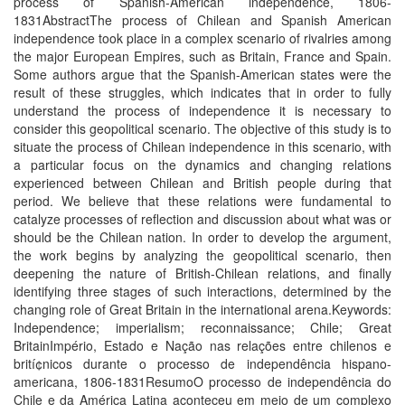
process of Spanish-American independence, 1806-
1831AbstractThe process of Chilean and Spanish American
independence took place in a complex scenario of rivalries among
the major European Empires, such as Britain, France and Spain.
Some authors argue that the Spanish-American states were the
result of these struggles, which indicates that in order to fully
understand the process of independence it is necessary to
consider this geopolitical scenario. The objective of this study is to
situate the process of Chilean independence in this scenario, with
a particular focus on the dynamics and changing relations
experienced between Chilean and British people during that
period. We believe that these relations were fundamental to
catalyze processes of reflection and discussion about what was or
should be the Chilean nation. In order to develop the argument,
the work begins by analyzing the geopolitical scenario, then
deepening the nature of British-Chilean relations, and finally
identifying three stages of such interactions, determined by the
changing role of Great Britain in the international arena.Keywords:
Independence; imperialism; reconnaissance; Chile; Great
BritainImpério, Estado e Nação nas relações entre chilenos e
brití¢nicos durante o processo de independência hispano-
americana, 1806-1831ResumoO processo de independência do
Chile e da América Latina aconteceu em meio de um complexo