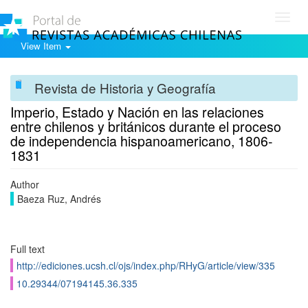
Toggl
navig
View Item
Revista de Historia y Geografía
Imperio, Estado y Nación en las relaciones
entre chilenos y británicos durante el proceso
de independencia hispanoamericano, 1806-
1831
Author
Baeza Ruz, Andrés
Full text
http://ediciones.ucsh.cl/ojs/index.php/RHyG/article/view/335
10.29344/07194145.36.335