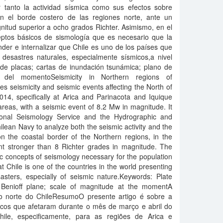
 tanto la actividad sí­smica como sus efectos sobre
en el borde costero de las regiones norte, ante un
nitud superior a ocho grados Richter. Asimismo, en el
ptos básicos de sismologí­a que es necesario que la
er e internalizar que Chile es uno de los paí­ses que
desastres naturales, especialmente sí­smicos,a nivel
 de placas; cartas de inundación tsunámica; plano de
 del momentoSeismicity in Northern regions of
es seismicity and seismic events affecting the North of
014, specifically at Arica and Parinacota and Iquique
reas, with a seismic event of 8.2 Mw in magnitude. It
ional Seismology Service and the Hydrographic and
lean Navy to analyze both the seismic activity and the
on the coastal border of the Northern regions, in the
ent stronger than 8 Richter grades in magnitude. The
 concepts of seismology necessary for the population
t Chile is one of the countries in the world presenting
sasters, especially of seismic nature.Keywords: Plate
 Benioff plane; scale of magnitude at the momentA
do norte do ChileResumoO presente artigo é sobre a
micos que afetaram durante o mês de março e abril do
le, especificamente, para as regiões de Arica e