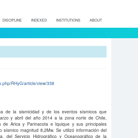
DISCIPLINE
INDEXED
INSTITUTIONS
ABOUT
dex.php/RHyG/article/view/338
erca de la sismicidad y de los eventos sí­smicos que
rzo y abril del año 2014 a la zona norte de Chile,
es de Arica y Parinacota e Iquique y sus principales
 sí­smico magnitud 8,2Mw. Se utilizó información del
­a, del Servicio Hidrográfico y Oceanográfico de la