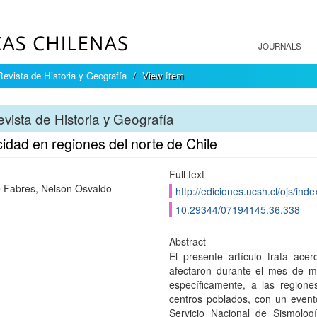
JOURNALS
Revista de Historia y Geografía
View Item
vista de Historia y Geografía
idad en regiones del norte de Chile
Full text
e Fabres, Nelson Osvaldo
http://ediciones.ucsh.cl/ojs/in
10.29344/07194145.36.338
Abstract
El presente artí­culo trata ac
afectaron durante el mes de ma
especí­ficamente, a las region
centros poblados, con un evento
Servicio Nacional de Sismologí