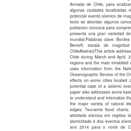
Armada de Chile, para analizar
algunas ciudades localizadas 
potencial evento sí­smico de mag
texto se abordan algunos conce
población conozca para comprend
presenta una gran variedad de 
mundial.Palabras clave: Bordes
Benioff; escala de magnitud
ChileAbstractThis article address
Chile during March and April, 2
regions and the main inhabited a
uses information from the Nat
Oceanographic Service of the Chi
effects on some cities located 
potential case of a seismic ev
paper also addresses some basic
to understand and internalize tha
the major variety of natural di
edges; Tsunamis flood charts;
atividade sí­smica em regiões 
sismicidade e dos eventos sí­s
ano 2014 para o norte de Chi