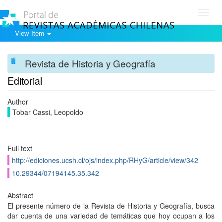
Toggl
navig
View Item
Revista de Historia y Geografía
Editorial
Author
Tobar Cassi, Leopoldo
Full text
http://ediciones.ucsh.cl/ojs/index.php/RHyG/article/view/342
10.29344/07194145.35.342
Abstract
El presente número de la Revista de Historia y Geografí­a, busca
dar cuenta de una variedad de temáticas que hoy ocupan a los