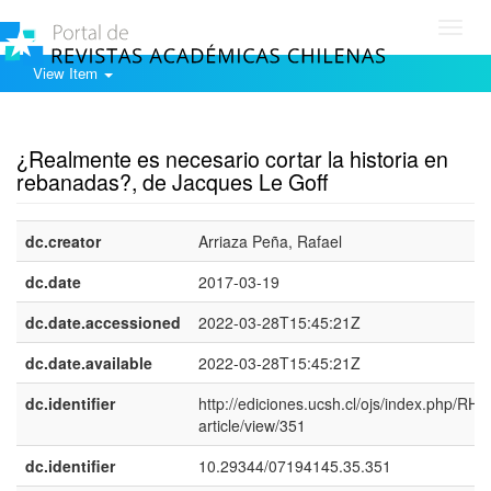
Toggl
navig
View Item
Show simple item record
¿Realmente es necesario cortar la historia en
rebanadas?, de Jacques Le Goff
dc.creator
Arriaza Peña, Rafael
dc.date
2017-03-19
dc.date.accessioned
2022-03-28T15:45:21Z
dc.date.available
2022-03-28T15:45:21Z
dc.identifier
http://ediciones.ucsh.cl/ojs/index.php/RHy
article/view/351
dc.identifier
10.29344/07194145.35.351