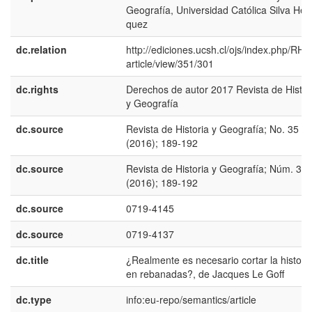
Geografí­a, Universidad Católica Silva Hen
quez
dc.relation
http://ediciones.ucsh.cl/ojs/index.php/RHy
article/view/351/301
dc.rights
Derechos de autor 2017 Revista de Histor
y Geografí­a
dc.source
Revista de Historia y Geografí­a; No. 35
(2016); 189-192
dc.source
Revista de Historia y Geografí­a; Núm. 35
(2016); 189-192
dc.source
0719-4145
dc.source
0719-4137
dc.title
¿Realmente es necesario cortar la histori
en rebanadas?, de Jacques Le Goff
dc.type
info:eu-repo/semantics/article