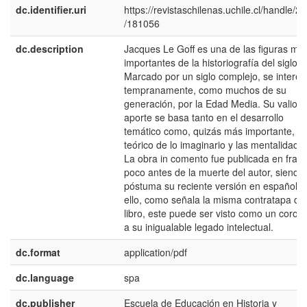
dc.identifier.uri
https://revistaschilenas.uchile.cl/handle/2
/181056
dc.description
Jacques Le Goff es una de las figuras má
importantes de la historiografí­a del siglo 
Marcado por un siglo complejo, se interes
tempranamente, como muchos de su
generación, por la Edad Media. Su valios
aporte se basa tanto en el desarrollo
temático como, quizás más importante, el
teórico de lo imaginario y las mentalidade
La obra in comento fue publicada en fran
poco antes de la muerte del autor, siendo
póstuma su reciente versión en español. 
ello, como señala la misma contratapa del
libro, este puede ser visto como un corola
a su inigualable legado intelectual.
dc.format
application/pdf
dc.language
spa
dc.publisher
Escuela de Educación en Historia y