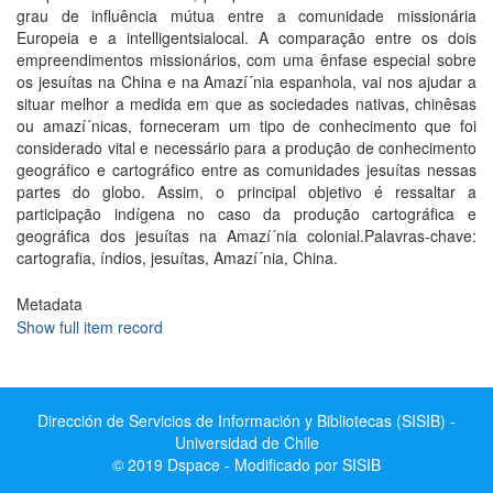
grau de influência mútua entre a comunidade missionária
Europeia e a intelligentsialocal. A comparação entre os dois
empreendimentos missionários, com uma ênfase especial sobre
os jesuí­tas na China e na Amazí´nia espanhola, vai nos ajudar a
situar melhor a medida em que as sociedades nativas, chinêsas
ou amazí´nicas, forneceram um tipo de conhecimento que foi
considerado vital e necessário para a produção de conhecimento
geográfico e cartográfico entre as comunidades jesuí­tas nessas
partes do globo. Assim, o principal objetivo é ressaltar a
participação indí­gena no caso da produção cartográfica e
geográfica dos jesuí­tas na Amazí´nia colonial.Palavras-chave:
cartografia, í­ndios, jesuí­tas, Amazí´nia, China.
Metadata
Show full item record
Dirección de Servicios de Información y Bibliotecas (SISIB) -
Universidad de Chile
© 2019 Dspace - Modificado por SISIB