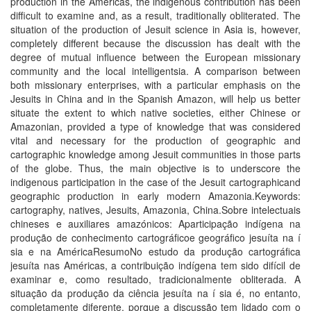
production in the Americas, the indigenous contribution has been
difficult to examine and, as a result, traditionally obliterated. The
situation of the production of Jesuit science in Asia is, however,
completely different because the discussion has dealt with the
degree of mutual influence between the European missionary
community and the local intelligentsia. A comparison between
both missionary enterprises, with a particular emphasis on the
Jesuits in China and in the Spanish Amazon, will help us better
situate the extent to which native societies, either Chinese or
Amazonian, provided a type of knowledge that was considered
vital and necessary for the production of geographic and
cartographic knowledge among Jesuit communities in those parts
of the globe. Thus, the main objective is to underscore the
indigenous participation in the case of the Jesuit cartographicand
geographic production in early modern Amazonia.Keywords:
cartography, natives, Jesuits, Amazonia, China.Sobre intelectuais
chineses e auxiliares amazónicos: Aparticipação indí­gena na
produção de conhecimento cartográficoe geográfico jesuí­ta na í
sia e na AméricaResumoNo estudo da produção cartográfica
jesuí­ta nas Américas, a contribuição indí­gena tem sido difí­cil de
examinar e, como resultado, tradicionalmente obliterada. A
situação da produção da ciência jesuí­ta na í sia é, no entanto,
completamente diferente, porque a discussão tem lidado com o