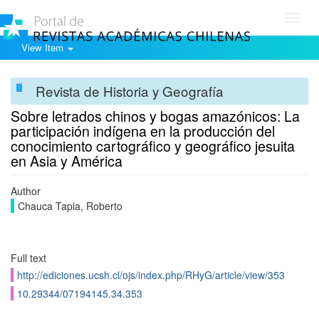
Toggl
navig
View Item
Revista de Historia y Geografía
Sobre letrados chinos y bogas amazónicos: La
participación indí­gena en la producción del
conocimiento cartográfico y geográfico jesuita
en Asia y América
Author
Chauca Tapia, Roberto
Full text
http://ediciones.ucsh.cl/ojs/index.php/RHyG/article/view/353
10.29344/07194145.34.353