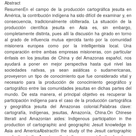
Abstract
ResumenEn el campo de la producción cartográfica jesuita en
América, la contribución indí­gena ha sido difí­cil de examinar y, en
consecuencia, tradicionalmente obliterada. La situación de la
producción cientí­fica jesuita en Asia es, sin embargo,
completamente distinta, pues allí­ la discusión ha girado en torno
al grado de influencia mutua ejercida tanto por la comunidad
misionera europea como por la intelligentsia local. Una
comparación entre ambas empresas misioneras, con particular
énfasis en los jesuitas de China y del Amazonas español, nos
ayudará a poner en mejor perspectiva hasta qué nivel las
sociedades nativas, ya sean asiáticas o sudamericanas,
proveyeron un tipo de conocimiento que fue considerado vital y
necesario para la producción de conocimiento geográfico y
cartográfico entre las comunidades jesuitas en dichas partes del
mundo. De esta manera, el principal objetivo es recuperar la
participación indí­gena para el caso de la producción cartográfica
y geográfica jesuita del Amazonas colonial.Palabras clave:
cartografí­a, indí­genas, jesuitas, Amazoní­a, China.On Chinese
literati and Amazonian aides: Indigenous participation in the
production of cartographic and geographic Jesuit knowledge in
Asia and AmericaAbstractIn the study of the Jesuit cartographic