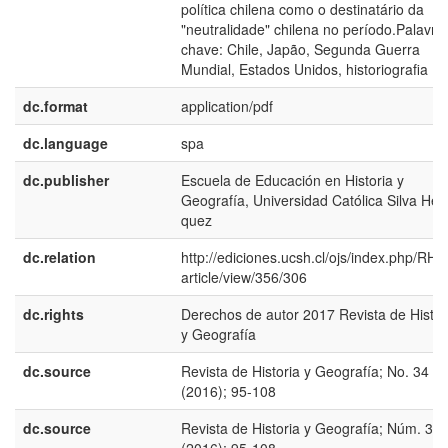
polí­tica chilena como o destinatário da
"neutralidade" chilena no perí­odo.Palavra
chave: Chile, Japão, Segunda Guerra
Mundial, Estados Unidos, historiografia
dc.format
application/pdf
dc.language
spa
dc.publisher
Escuela de Educación en Historia y
Geografí­a, Universidad Católica Silva Hen
quez
dc.relation
http://ediciones.ucsh.cl/ojs/index.php/RHy
article/view/356/306
dc.rights
Derechos de autor 2017 Revista de Histor
y Geografí­a
dc.source
Revista de Historia y Geografí­a; No. 34
(2016); 95-108
dc.source
Revista de Historia y Geografí­a; Núm. 34