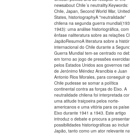
newsabout Chile´s neutrality.Keywords:
Chile, Japan, Second World War, United
States, historiographyA "neutralidade"
chilena na segunda guerra mundial(1939-
1943): uma análise historiográfica, com
ênfase naliteratura sobre as relações Chil
JapãoResumoA literatura sobre a história
internacional do Chile durante a Segunda
Guerra Mundial tem-se centrado no deba
em torno ao jogo de pressões exercidas
pelos Estados Unidos aos governos radica
de Jerónimo Méndez Arancibia e Juan
Antonio Rios Morales, para conseguir que
Chile pudesse se somar a polí­tica
continental contra as forças do Eixo. A
neutralidade chilena foi interpretada como
uma atitude traiçoeira pelos norte-
americanos e uma vitória para os paí­ses 
Eixo durante 1941 a 1943. Este artigo
introduz o debate e procura a presentar a
possibilidades historiográficas ao incluir a
Japão, tanto como um ator relevante na