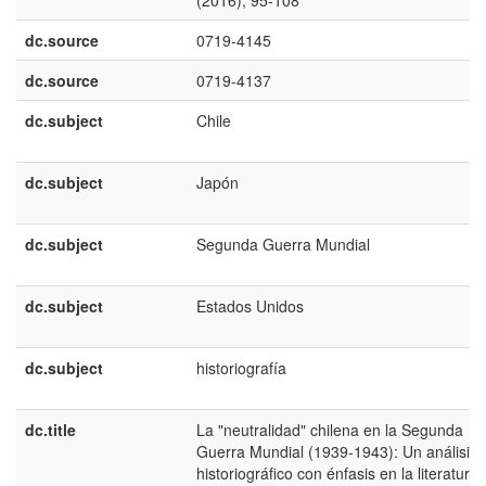
(2016); 95-108
dc.source
0719-4145
dc.source
0719-4137
dc.subject
Chile
dc.subject
Japón
dc.subject
Segunda Guerra Mundial
dc.subject
Estados Unidos
dc.subject
historiografí­a
dc.title
La "neutralidad" chilena en la Segunda
Guerra Mundial (1939-1943): Un análisis
historiográfico con énfasis en la literatura