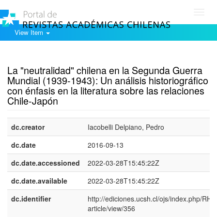
Toggl
navig
View Item
Show simple item record
La "neutralidad" chilena en la Segunda Guerra
Mundial (1939-1943): Un análisis historiográfico
con énfasis en la literatura sobre las relaciones
Chile-Japón
dc.creator
Iacobelli Delpiano, Pedro
dc.date
2016-09-13
dc.date.accessioned
2022-03-28T15:45:22Z
dc.date.available
2022-03-28T15:45:22Z
dc.identifier
http://ediciones.ucsh.cl/ojs/index.php/RHy
article/view/356