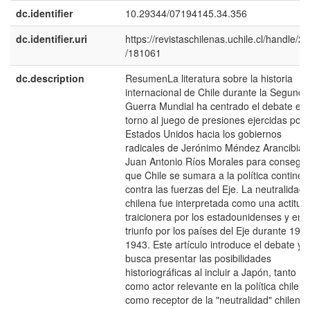
dc.identifier
10.29344/07194145.34.356
dc.identifier.uri
https://revistaschilenas.uchile.cl/handle/2
/181061
dc.description
ResumenLa literatura sobre la historia
internacional de Chile durante la Segunda
Guerra Mundial ha centrado el debate en
torno al juego de presiones ejercidas por 
Estados Unidos hacia los gobiernos
radicales de Jerónimo Méndez Arancibia 
Juan Antonio Rí­os Morales para consegui
que Chile se sumara a la polí­tica continen
contra las fuerzas del Eje. La neutralidad
chilena fue interpretada como una actitud
traicionera por los estadounidenses y en 
triunfo por los paí­ses del Eje durante 194
1943. Este artí­culo introduce el debate y
busca presentar las posibilidades
historiográficas al incluir a Japón, tanto
como actor relevante en la polí­tica chilena
como receptor de la "neutralidad" chilena