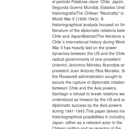
el periodo.Palabras clave: Chile, Japón,
Segunda Guerra Mundial, Estados Unidos
historiografí­aThe Chilean "Neutrality" in
World War II (1939-1943): A
historiographical analysis focused on the
literature of the diplomatic relations betw
Chile and JapanAbstractThe literature abo
Chile´s international history during World
War II has heavily laid on the power
dynamics between the US and the Chilea
radical governments of vice-president
(interim) Jerónimo Méndez Arancibia and
president Juan Antonio Rios Morales. Sin
the Roosevelt administration sought to
secure the rupture of diplomatic relations
between Chile and the Axis powers,
Santiago´s refusal to break relations was
understood as treason by the US and as 
diplomatic success by the Axis powers
during 1941-1943.This paper delves into 
historiographical possibilities in including
Japan, either as a relevant actor in the
Chilean politics and as receptor of the