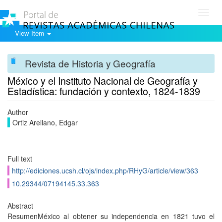
Toggl
navig
View Item
Revista de Historia y Geografía
México y el Instituto Nacional de Geografí­a y
Estadí­stica: fundación y contexto, 1824-1839
Author
Ortiz Arellano, Edgar
Full text
http://ediciones.ucsh.cl/ojs/index.php/RHyG/article/view/363
10.29344/07194145.33.363
Abstract
ResumenMéxico al obtener su independencia en 1821 tuvo el