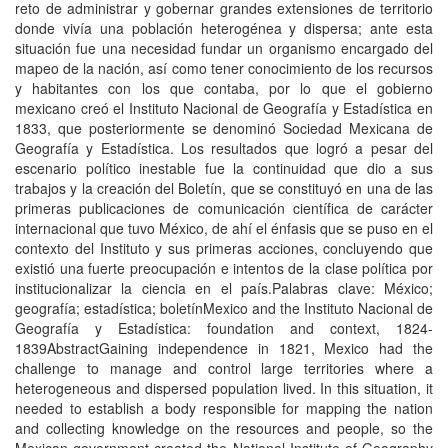
reto de administrar y gobernar grandes extensiones de territorio
donde viví­a una población heterogénea y dispersa; ante esta
situación fue una necesidad fundar un organismo encargado del
mapeo de la nación, así­ como tener conocimiento de los recursos
y habitantes con los que contaba, por lo que el gobierno
mexicano creó el Instituto Nacional de Geografí­a y Estadí­stica en
1833, que posteriormente se denominó Sociedad Mexicana de
Geografí­a y Estadí­stica. Los resultados que logró a pesar del
escenario polí­tico inestable fue la continuidad que dio a sus
trabajos y la creación del Boletí­n, que se constituyó en una de las
primeras publicaciones de comunicación cientí­fica de carácter
internacional que tuvo México, de ahí­ el énfasis que se puso en el
contexto del Instituto y sus primeras acciones, concluyendo que
existió una fuerte preocupación e intentos de la clase polí­tica por
institucionalizar la ciencia en el paí­s.Palabras clave: México;
geografí­a; estadí­stica; boletí­nMexico and the Instituto Nacional de
Geografí­a y Estadí­stica: foundation and context, 1824-
1839AbstractGaining independence in 1821, Mexico had the
challenge to manage and control large territories where a
heterogeneous and dispersed population lived. In this situation, it
needed to establish a body responsible for mapping the nation
and collecting knowledge on the resources and people, so the