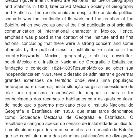
Mexican government created the National Institute of Geography
and Statistics in 1833, later called Mexican Society of Geography
and Statistics. The results achieved despite the unstable political
scenario was the continuity of its work and the creation of the
Boletí­n, which evolved as one of the first publications of scientific
communication of international character in Mexico. Hence,
emphasis was placed in the context of the Institute and its first
actions, concluding that there were a strong concern and some
attempts by the political class to institutionalize science in the
country.Keywords: Mexico; geography; statistics; newsletter;
boletí­nMéxico e o Instituto Nacional de Geografia e Estatí­stica:
fundação e contexto, 1824-1839ResumoMéxico ao obter sua
independência em 1821, teve o desafio de administrar e governar
grandes extensões de território onde viveu uma população
heterogênea e dispersa; nesta situação surgiu a necessidade de
criar um organismo responsável de mapear o paí­s e ter
conhecimento dos recursos e habitantes com os quais contava,
de modo que o governo mexicano criou o Instituto Nacional de
Geografia e Estatí­stica em 1833, que mais tarde denominou
como Sociedade Mexicana de Geografia e Estatí­stica. O
resultado alcançado apesar do cenário de instabilidade polí­tica foi
í continuidade que deram as suas obras e a criação do Boletim
que se constituiu numa das primeiras publicações de divulgação