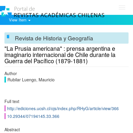
Toggl
navig
View Item
Revista de Historia y Geografía
"La Prusia americana" : prensa argentina e
imaginario internacional de Chile durante la
Guerra del Pací­fico (1879-1881)
Author
Rubilar Luengo, Mauricio
Full text
http://ediciones.ucsh.cl/ojs/index.php/RHyG/article/view/366
10.29344/07194145.33.366
Abstract