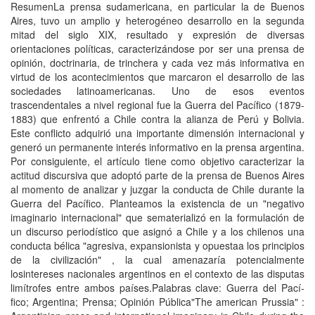
ResumenLa prensa sudamericana, en particular la de Buenos
Aires, tuvo un amplio y heterogéneo desarrollo en la segunda
mitad del siglo XIX, resultado y expresión de diversas
orientaciones polí­ticas, caracterizándose por ser una prensa de
opinión, doctrinaria, de trinchera y cada vez más informativa en
virtud de los acontecimientos que marcaron el desarrollo de las
sociedades latinoamericanas. Uno de esos eventos
trascendentales a nivel regional fue la Guerra del Pací­fico (1879-
1883) que enfrentó a Chile contra la alianza de Perú y Bolivia.
Este conflicto adquirió una importante dimensión internacional y
generó un permanente interés informativo en la prensa argentina.
Por consiguiente, el artí­culo tiene como objetivo caracterizar la
actitud discursiva que adoptó parte de la prensa de Buenos Aires
al momento de analizar y juzgar la conducta de Chile durante la
Guerra del Pací­fico. Planteamos la existencia de un "negativo
imaginario internacional" que sematerializó en la formulación de
un discurso periodí­stico que asignó a Chile y a los chilenos una
conducta bélica "agresiva, expansionista y opuestaa los principios
de la civilización" , la cual amenazarí­a potencialmente
losintereses nacionales argentinos en el contexto de las disputas
limí­trofes entre ambos paí­ses.Palabras clave: Guerra del Pací­
fico; Argentina; Prensa; Opinión Pública"The american Prussia" :