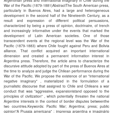
Argentinian press and international imaginary in Chile during the
War of the Pacific (1879-1881)AbstractThe South American press,
particularly in Buenos Aires, had a large and heterogeneous
development in the second half of the Nineteenth Century, as a
result and expression of different political persuasions,
characterized by being a press of opinion, doctrinaire, of trench
and increasingly informative under the events that marked the
development of Latin American societies. One of those
transcendent events at the regional level was the War of the
Pacific (1879-1883) where Chile fought against Peru and Bolivia
alliance. That conflict acquired an important international
dimension and created a permanent information interest in
Argentina press. Therefore, the article aims to characterize the
discursive attitude adopted by part of the press of Buenos Aires at
the time to analyze and judge the Chilean performance during the
War of the Pacific. We propose the existence of an "international
negative imaginary" , materialized in the formulation of a
journalistic discourse that assigned to Chile and Chileans a war
conduct that was "aggressive, expansionistand opposed to the
principles of civilization" , which potentially threaten the national
Argentine interests in the context of border disputes betweenthe
two countries.Keywords: Pacific War; Argentina; press; public
opinion"A Prussia americana" : imprensa argentina e imaginário