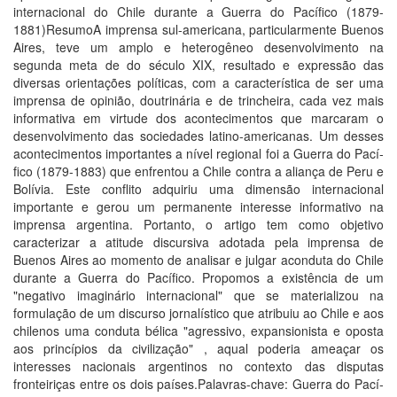
internacional do Chile durante a Guerra do Pací­fico (1879-
1881)ResumoA imprensa sul-americana, particularmente Buenos
Aires, teve um amplo e heterogêneo desenvolvimento na
segunda meta de do século XIX, resultado e expressão das
diversas orientações polí­ticas, com a caracterí­stica de ser uma
imprensa de opinião, doutrinária e de trincheira, cada vez mais
informativa em virtude dos acontecimentos que marcaram o
desenvolvimento das sociedades latino-americanas. Um desses
acontecimentos importantes a ní­vel regional foi a Guerra do Pací­
fico (1879-1883) que enfrentou a Chile contra a aliança de Peru e
Bolí­via. Este conflito adquiriu uma dimensão internacional
importante e gerou um permanente interesse informativo na
imprensa argentina. Portanto, o artigo tem como objetivo
caracterizar a atitude discursiva adotada pela imprensa de
Buenos Aires ao momento de analisar e julgar aconduta do Chile
durante a Guerra do Pací­fico. Propomos a existência de um
"negativo imaginário internacional" que se materializou na
formulação de um discurso jornalí­stico que atribuiu ao Chile e aos
chilenos uma conduta bélica "agressivo, expansionista e oposta
aos princí­pios da civilização" , aqual poderia ameaçar os
interesses nacionais argentinos no contexto das disputas
fronteiriças entre os dois paí­ses.Palavras-chave: Guerra do Pací­