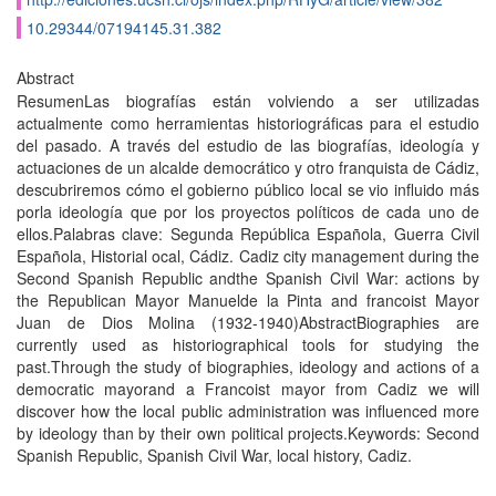
10.29344/07194145.31.382
Abstract
ResumenLas biografí­as están volviendo a ser utilizadas
actualmente como herramientas historiográficas para el estudio
del pasado. A través del estudio de las biografí­as, ideologí­a y
actuaciones de un alcalde democrático y otro franquista de Cádiz,
descubriremos cómo el gobierno público local se vio influido más
porla ideologí­a que por los proyectos polí­ticos de cada uno de
ellos.Palabras clave: Segunda República Española, Guerra Civil
Española, Historial ocal, Cádiz. Cadiz city management during the
Second Spanish Republic andthe Spanish Civil War: actions by
the Republican Mayor Manuelde la Pinta and francoist Mayor
Juan de Dios Molina (1932-1940)AbstractBiographies are
currently used as historiographical tools for studying the
past.Through the study of biographies, ideology and actions of a
democratic mayorand a Francoist mayor from Cadiz we will
discover how the local public administration was influenced more
by ideology than by their own political projects.Keywords: Second
Spanish Republic, Spanish Civil War, local history, Cadiz.