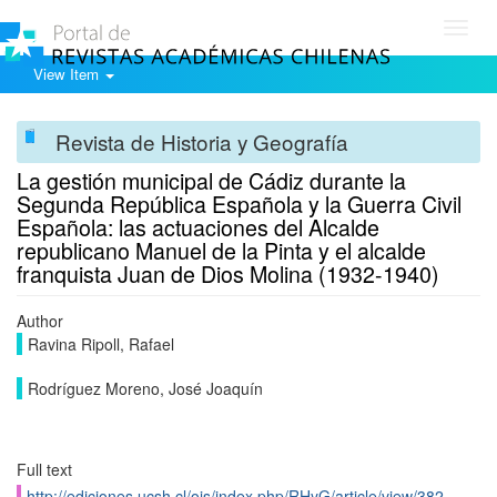
Toggl
navig
View Item
Revista de Historia y Geografía
La gestión municipal de Cádiz durante la
Segunda República Española y la Guerra Civil
Española: las actuaciones del Alcalde
republicano Manuel de la Pinta y el alcalde
franquista Juan de Dios Molina (1932-1940)
Author
Ravina Ripoll, Rafael
Rodrí­guez Moreno, José Joaquí­n
Full text
http://ediciones.ucsh.cl/ojs/index.php/RHyG/article/view/382