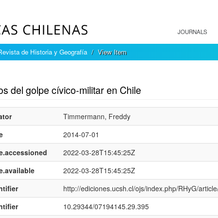
JOURNALS
Revista de Historia y Geografía
View Item
mple item record
s del golpe cí­vico-militar en Chile
ator
Timmermann, Freddy
e
2014-07-01
e.accessioned
2022-03-28T15:45:25Z
e.available
2022-03-28T15:45:25Z
tifier
http://ediciones.ucsh.cl/ojs/index.php/RHyG/articl
tifier
10.29344/07194145.29.395