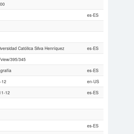
100
es-ES
versidad Católica Silva Henrí­quez
es-ES
e/view/395/345
rafí­a
es-ES
1-12
en-US
 11-12
es-ES
es-ES