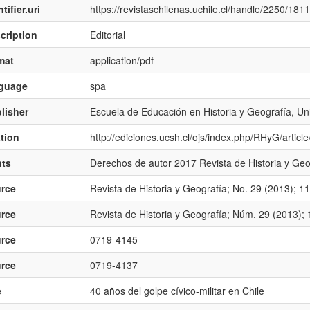
tifier.uri
https://revistaschilenas.uchile.cl/handle/2250/181
cription
Editorial
mat
application/pdf
nguage
spa
lisher
Escuela de Educación en Historia y Geografí­a, Uni
ation
http://ediciones.ucsh.cl/ojs/index.php/RHyG/articl
hts
Derechos de autor 2017 Revista de Historia y Geog
rce
Revista de Historia y Geografí­a; No. 29 (2013); 1
rce
Revista de Historia y Geografí­a; Núm. 29 (2013);
rce
0719-4145
rce
0719-4137
e
40 años del golpe cí­vico-militar en Chile