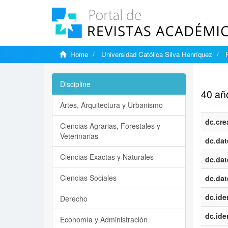
Home
Universidad Católica Silva Henríquez
Show si
Discipline
40 año
Artes, Arquitectura y Urbanismo
dc.cre
Ciencias Agrarias, Forestales y
Veterinarias
dc.dat
Ciencias Exactas y Naturales
dc.dat
Ciencias Sociales
dc.dat
dc.iden
Derecho
dc.iden
Economía y Administración