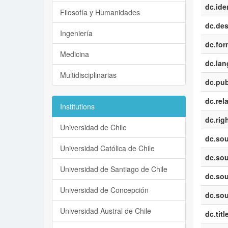
dc.iden
Filosofía y Humanidades
dc.des
Ingeniería
dc.for
Medicina
dc.la
Multidisciplinarias
dc.pub
dc.rel
Institutions
dc.rig
Universidad de Chile
dc.sou
Universidad Católica de Chile
dc.sou
Universidad de Santiago de Chile
dc.sou
Universidad de Concepción
dc.sou
Universidad Austral de Chile
dc.titl