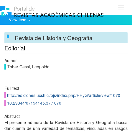
Toggl
navig
View Item
Revista de Historia y Geografía
Editorial
Author
Tobar Cassi, Leopoldo
Full text
http://ediciones.ucsh.cl/ojs/index.php/RHyG/article/view/1070
10.29344/07194145.37.1070
Abstract
El presente número de la Revista de Historia y Geografí­a busca
dar cuenta de una variedad de temáticas, vinculadas en rasgos